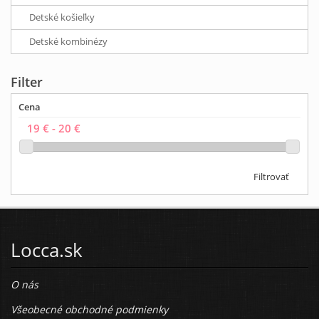
Detské košieľky
Detské kombinézy
Filter
Cena
Filtrovať
Locca.sk
O nás
Všeobecné obchodné podmienky