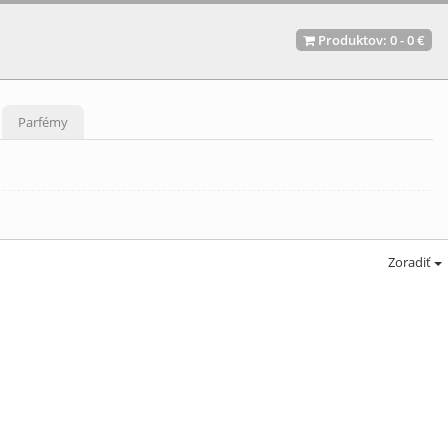
Produktov:
0
-
0 €
Parfémy
Zoradiť