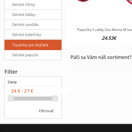
Detské čižmy
Detské žabky
Detské sandále
Papučky Cuddly Zoo Mama M ko
Detské balerínky
24.53€
Topánky pre dojčatá
Detské papuče
Páči sa Vám náš sortiment?
Filter
Cena
Filtrovať