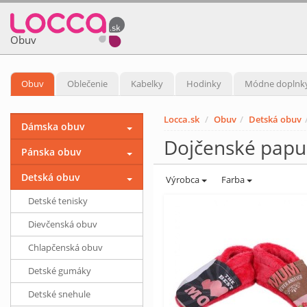
Obuv
Obuv
Oblečenie
Kabelky
Hodinky
Módne doplnk
Locca.sk
Obuv
Detská obuv
Dámska obuv
Dojčenské papu
Pánska obuv
Detská obuv
Výrobca
Farba
Detské tenisky
Dievčenská obuv
Chlapčenská obuv
Detské gumáky
Detské snehule