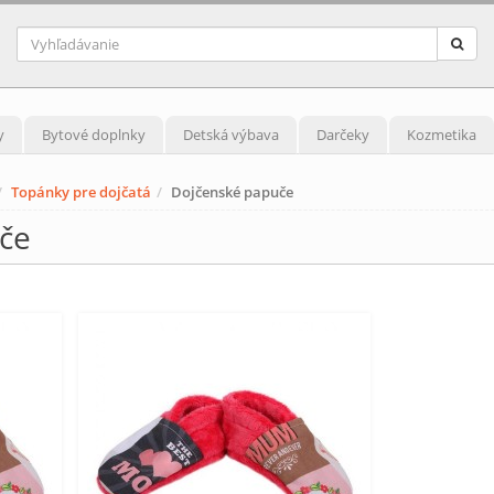
y
Bytové doplnky
Detská výbava
Darčeky
Kozmetika
Topánky pre dojčatá
Dojčenské papuče
če