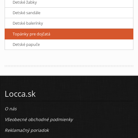
Detské žabky
Detské sandále
Detské balerínky
Topánky pre dojčatá
Detské papuče
Locca.sk
O nás
Všeobecné obchodné podmienky
Reklamačný poriadok