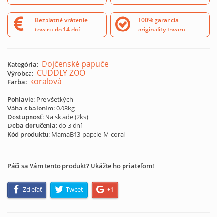
Bezplatné vrátenie
100% garancia
tovaru do 14 dní
originality tovaru
Dojčenské papuče
Kategória:
CUDDLY ZOO
Výrobca:
koralová
Farba:
Pohlavie
: Pre všetkých
Váha s balením
: 0.03kg
Dostupnosť
: Na sklade (
2
ks)
Doba doručenia
: do 3 dní
Kód produktu
:
MamaB13-papcie-M-coral
Páči sa Vám tento produkt? Ukážte ho priateľom!
Zdieľať
Tweet
+1