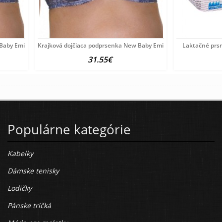
 Baby Emily modrá
Krajková dojčiaca podprsenka New Baby Emily modrá
Laktačné prsn
31.55€
Populárne kategórie
Kabelky
Dámske tenisky
Lodičky
Pánske tričká