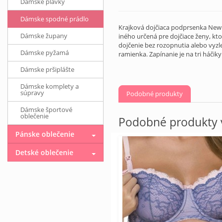
Dámske plavky
Dámske spodné prádlo
Krajková dojčiaca podprsenka New 
Dámske župany
iného určená pre dojčiace ženy, kto
dojčenie bez rozopnutia alebo vyz
Dámske pyžamá
ramienka. Zapínanie je na tri háčik
Dámske pršiplášte
Dámske komplety a
súpravy
Podobné produkty
Dámske športové
oblečenie
Podobné produkty v
Pánske oblečenie
Detské oblečenie