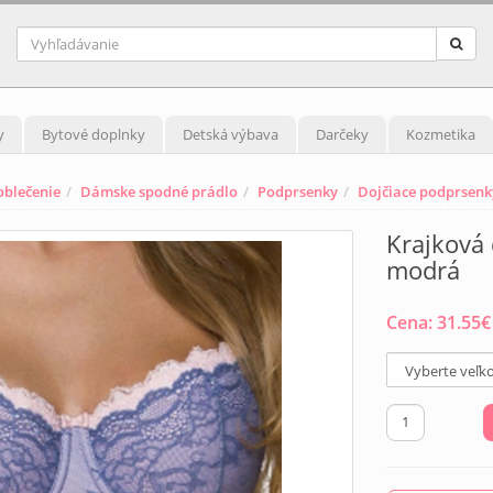
y
Bytové doplnky
Detská výbava
Darčeky
Kozmetika
blečenie
Dámske spodné prádlo
Podprsenky
Dojčiace podprsenk
Krajková
modrá
Cena:
31.55
€