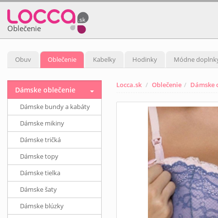
Oblečenie
Obuv
Oblečenie
Kabelky
Hodinky
Módne doplnk
Locca.sk
Oblečenie
Dámske o
Dámske oblečenie
Dámske bundy a kabáty
Dámske mikiny
Dámske tričká
Dámske topy
Dámske tielka
Dámske šaty
Dámske blúzky