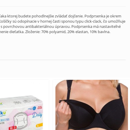
ka ktorej budete pohodlnejšie zvládať dojčenie. Podprsenka je okrem
Košíčky sú odopínacie v hornej časti sponou typu click-clack, čo umožňuje
ou s povrchovou antibakteriálnou úpravou. Podprsenka má nastaviteľné
menie dieťatka. Zloženie: 70% polyamid, 20% elastan, 10% bavlna.