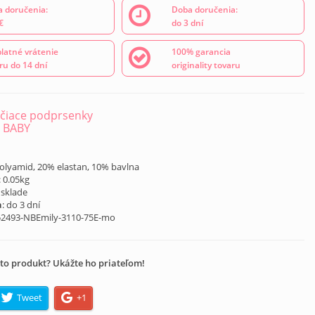
 doručenia:
Doba doručenia:
€
do 3 dní
latné vrátenie
100% garancia
ru do 14 dní
originality tovaru
čiace podprsenky
 BABY
á
polyamid, 20% elastan, 10% bavlna
: 0.05kg
 sklade
a
: do 3 dní
52493-NBEmily-3110-75E-mo
to produkt? Ukážte ho priateľom!
Tweet
+1