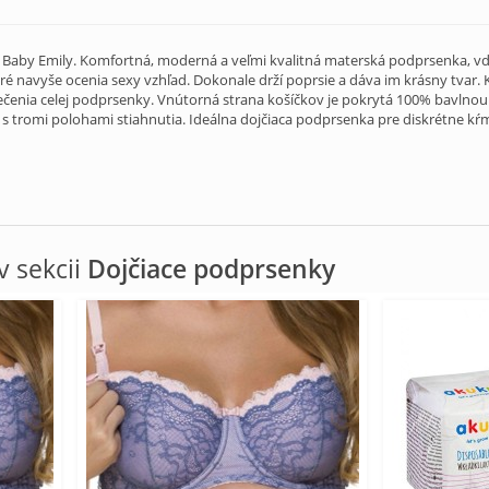
Baby Emily. Komfortná, moderná a veľmi kvalitná materská podprsenka, vďa
ré navyše ocenia sexy vzhľad. Dokonale drží poprsie a dáva im krásny tvar. 
lečenia celej podprsenky. Vnútorná strana košíčkov je pokrytá 100% bavln
y s tromi polohami stiahnutia. Ideálna dojčiaca podprsenka pre diskrétne kŕ
 sekcii
Dojčiace podprsenky