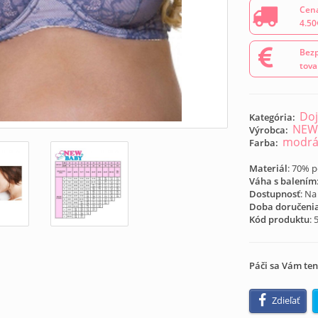
Cena
4.50
Bezp
tova
Doj
Kategória:
NEW
Výrobca:
modr
Farba:
Materiál
: 70% 
Váha s balením
Dostupnosť
: Na
Doba doručeni
Kód produktu
:
Páči sa Vám ten
Zdieľať