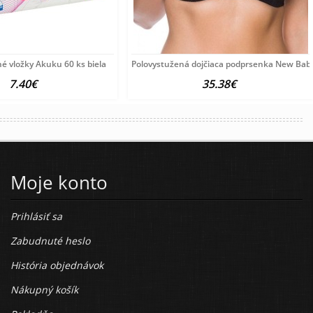
é vložky Akuku 60 ks biela
Polovystužená dojčiaca podprsenka New Baby 
7.40€
35.38€
Moje konto
Prihlásiť sa
Zabudnuté heslo
História objednávok
Nákupný košík