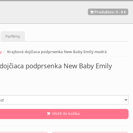
Produktov:
0
-
0 €
Parfémy
y
Krajková dojčiaca podprsenka New Baby Emily modrá
 dojčiaca podprsenka New Baby Emily
Vložiť do košíka