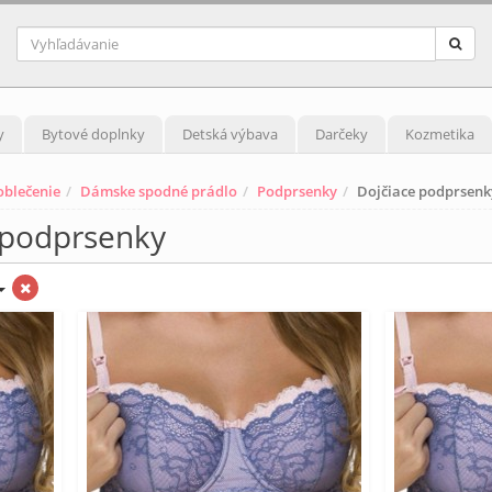
y
Bytové doplnky
Detská výbava
Darčeky
Kozmetika
blečenie
Dámske spodné prádlo
Podprsenky
Dojčiace podprsenk
 podprsenky