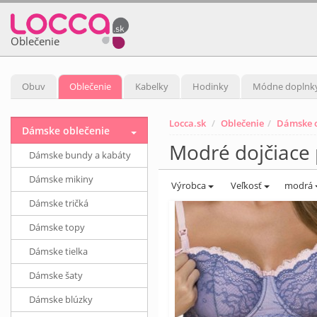
Oblečenie
Obuv
Oblečenie
Kabelky
Hodinky
Módne doplnk
Locca.sk
Oblečenie
Dámske o
Dámske oblečenie
Modré dojčiace
Dámske bundy a kabáty
Dámske mikiny
Výrobca
Veľkosť
modrá
Dámske tričká
Dámske topy
Dámske tielka
Dámske šaty
Dámske blúzky