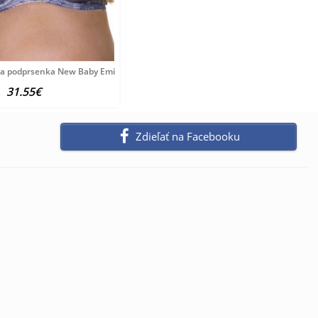
aca podprsenka New Baby Emily modrá
31.55€
Zdieľať na Facebooku