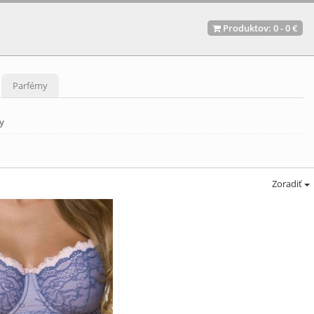
Produktov:
0
-
0 €
Parfémy
y
Zoradiť