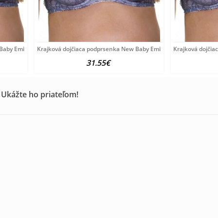
 Baby Emily modrá
Krajková dojčiaca podprsenka New Baby Emily modrá
Krajková dojči
31.55€
 Ukážte ho priateľom!