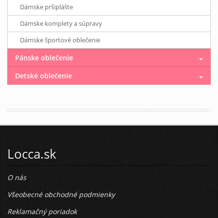
Dámske pršiplášte
Dámske komplety a súpravy
Dámske športové oblečenie
Pánske oblečenie
Detské oblečenie
Locca.sk
O nás
Všeobecné obchodné podmienky
Reklamačný poriadok