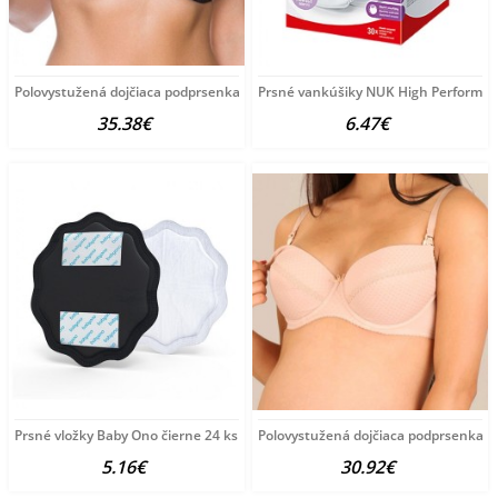
Polovystužená dojčiaca podprsenka New Baby Ella
Prsné vankúšiky NUK High Performanc
35.38€
6.47€
Prsné vložky Baby Ono čierne 24 ks
Polovystužená dojčiaca podprsenka 
5.16€
30.92€