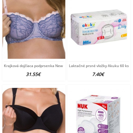
Krajková dojčiaca podprsenka New Baby Emily modrá
Laktačné prsné vložky Akuku 60 ks bi
31.55€
7.40€