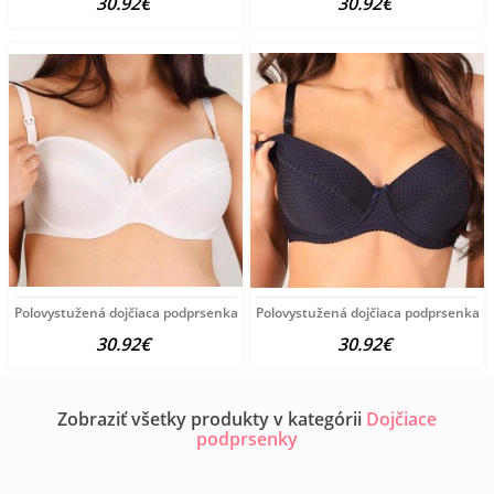
30.92€
30.92€
Polovystužená dojčiaca podprsenka New Baby Eva 70E
Polovystužená dojčiaca podprsenka 
30.92€
30.92€
Zobraziť všetky produkty v kategórii
Dojčiace
podprsenky