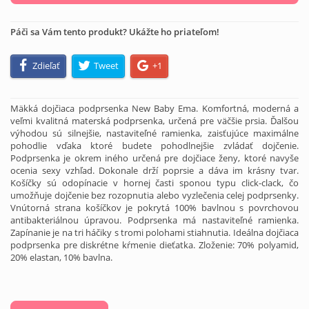
Páči sa Vám tento produkt? Ukážte ho priateľom!
Zdieľať
Tweet
+1
Mäkká dojčiaca podprsenka New Baby Ema. Komfortná, moderná a
veľmi kvalitná materská podprsenka, určená pre väčšie prsia. Ďalšou
výhodou sú silnejšie, nastaviteľné ramienka, zaisťujúce maximálne
pohodlie vďaka ktoré budete pohodlnejšie zvládať dojčenie.
Podprsenka je okrem iného určená pre dojčiace ženy, ktoré navyše
ocenia sexy vzhľad. Dokonale drží poprsie a dáva im krásny tvar.
Košíčky sú odopínacie v hornej časti sponou typu click-clack, čo
umožňuje dojčenie bez rozopnutia alebo vyzlečenia celej podprsenky.
Vnútorná strana košíčkov je pokrytá 100% bavlnou s povrchovou
antibakteriálnou úpravou. Podprsenka má nastaviteľné ramienka.
Zapínanie je na tri háčiky s tromi polohami stiahnutia. Ideálna dojčiaca
podprsenka pre diskrétne kŕmenie dieťatka. Zloženie: 70% polyamid,
20% elastan, 10% bavlna.