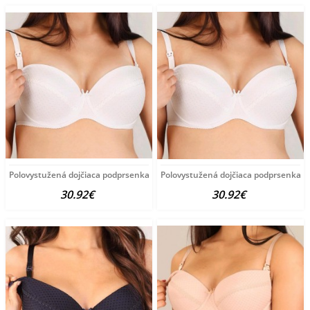
Polovystužená dojčiaca podprsenka New Baby Eva 80D
Polovystužená dojčiaca podprsenka 
30.92€
30.92€