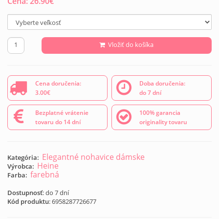
Cena:
26.90
€
Vložiť do košíka
Cena doručenia:
Doba doručenia:
3.00€
do 7 dní
Bezplatné vrátenie
100% garancia
tovaru do 14 dní
originality tovaru
Elegantné nohavice dámske
Kategória:
Heine
Výrobca:
farebná
Farba:
Dostupnosť
: do 7 dní
Kód produktu
:
6958287726677