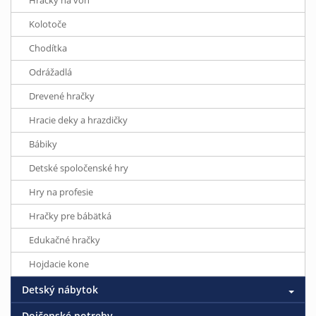
Hračky na von
Kolotoče
Chodítka
Odrážadlá
Drevené hračky
Hracie deky a hrazdičky
Bábiky
Detské spoločenské hry
Hry na profesie
Hračky pre bábätká
Edukačné hračky
Hojdacie kone
Detský nábytok
Dojčenské potreby