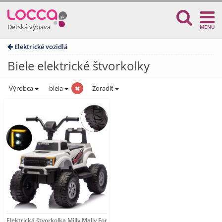
Detská výbava
MENU
Elektrické vozidlá
Biele elektrické štvorkolky
Výrobca
biela
Zoradiť
Elektrická štvorkolka Milly Mally Ford F-150 Raptor white