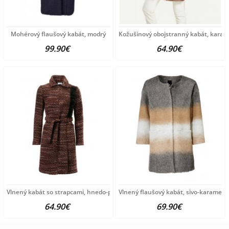
Mohérový flaušový kabát, modrý
Kožušinový obojstranný kabát, kara
99.90€
64.90€
Vlnený kabát so strapcami, hnedo-pestrý
Vlnený flaušový kabát, sivo-karamelo
64.90€
69.90€