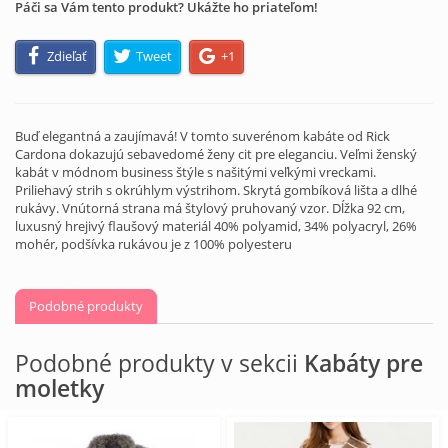
Páči sa Vám tento produkt? Ukážte ho priateľom!
Zdieľať
Tweet
+1
Buď elegantná a zaujímavá! V tomto suverénom kabáte od Rick
Cardona dokazujú sebavedomé ženy cit pre eleganciu. Veľmi ženský
kabát v módnom business štýle s našitými veľkými vreckami.
Priliehavý strih s okrúhlym výstrihom. Skrytá gombíková lišta a dlhé
rukávy. Vnútorná strana má štylový pruhovaný vzor. Dĺžka 92 cm,
luxusný hrejivý flaušový materiál 40% polyamid, 34% polyacryl, 26%
mohér, podšívka rukávou je z 100% polyesteru
Podobné produkty
Podobné produkty v sekcii
Kabáty pre
moletky