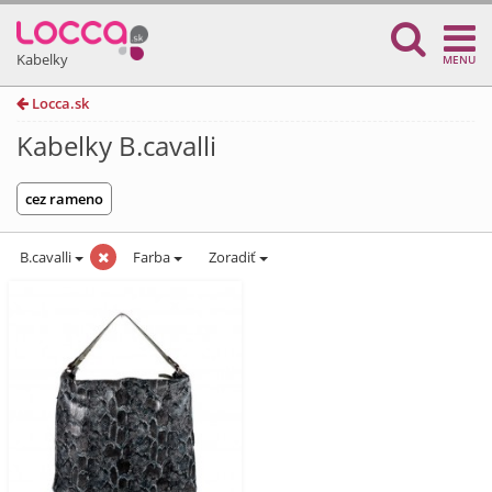
Kabelky
MENU
Locca.sk
Kabelky B.cavalli
cez rameno
B.cavalli
Farba
Zoradiť