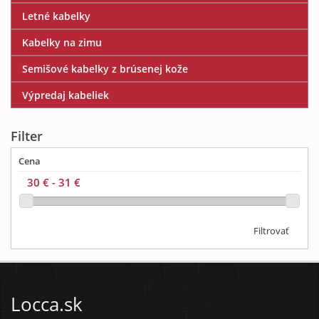
Letné kabelky
Kabelky na zimu
Semišové kabelky z brúsenej kože
Výpredaj kabeliek
Filter
Cena
Filtrovať
Locca.sk