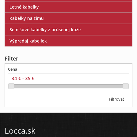
Letné kabelky
Kabelky na zimu
Semišové kabelky z brúsenej kože
Výpredaj kabeliek
Filter
Cena
Filtrovať
Locca.sk