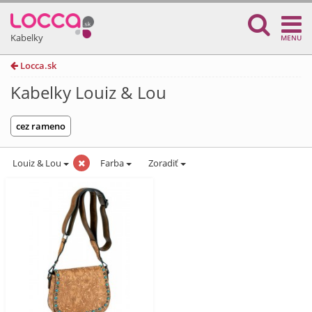
Kabelky
MENU
Locca.sk
Kabelky Louiz & Lou
cez rameno
Louiz & Lou
Farba
Zoradiť