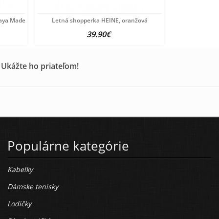
ya Made in Italy, Papaya
Letná shopperka HEINE, oranžová
39.90€
 Ukážte ho priateľom!
Populárne kategórie
Kabelky
Dámske tenisky
Lodičky