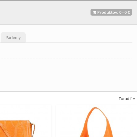
Produktov:
0
-
0 €
Parfémy
Zoradiť