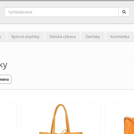
y
Bytové doplnky
Detská výbava
Darčeky
Kozmetika
ky
ameno