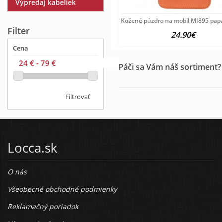
Výpredaj kabeliek
Kožené púzdro na mobil MI895 papa
Filter
24.90€
Cena
Páči sa Vám náš sortiment?
Filtrovať
Locca.sk
O nás
Všeobecné obchodné podmienky
Reklamačný poriadok