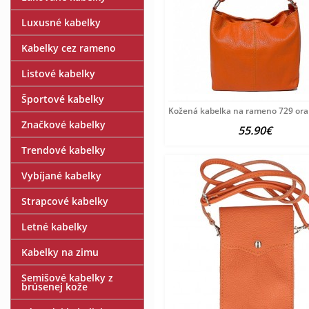
Luxusné kabelky
Kabelky cez rameno
Listové kabelky
Športové kabelky
Kožená kabelka na rameno 729 or
Značkové kabelky
55.90€
Trendové kabelky
Vybíjané kabelky
Strapcové kabelky
Letné kabelky
Kabelky na zimu
Semišové kabelky z
brúsenej kože