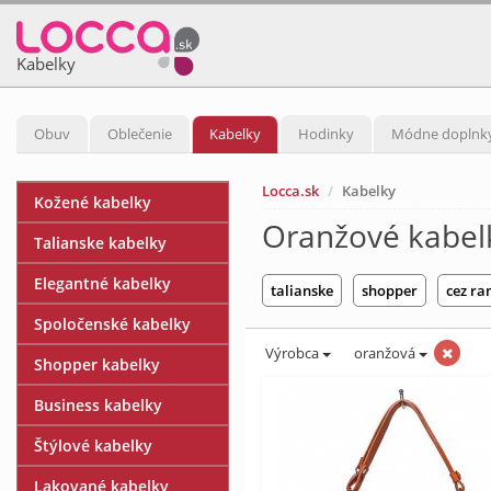
Kabelky
Obuv
Oblečenie
Kabelky
Hodinky
Módne doplnk
Locca.sk
Kabelky
Kožené kabelky
Oranžové kabel
Talianske kabelky
Elegantné kabelky
talianske
shopper
cez r
Spoločenské kabelky
Výrobca
oranžová
Shopper kabelky
Business kabelky
Štýlové kabelky
Lakované kabelky