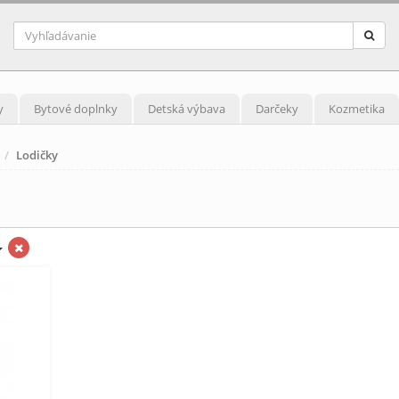
y
Bytové doplnky
Detská výbava
Darčeky
Kozmetika
Lodičky