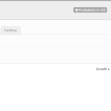
Produktov:
0
-
0 €
Parfémy
Zoradiť