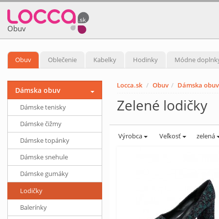
Obuv
Obuv
Oblečenie
Kabelky
Hodinky
Módne doplnk
Locca.sk
Obuv
Dámska obuv
Dámska obuv
Zelené lodičky
Dámske tenisky
Dámske čižmy
Výrobca
Veľkosť
zelená
Dámske topánky
Dámske snehule
Dámske gumáky
Lodičky
Balerínky