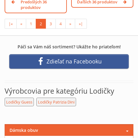
Predošlých 36
Ďaľších 36 produktov
produktov
|«
«
1
2
3
4
»
»|
Páči sa Vám náš sortiment? Ukážte ho priateľom!
Zdieľať na Facebooku
Výrobcovia pre kategóriu Lodičky
Lodičky Guess
Lodičky Patrizia Dini
Dámska obuv