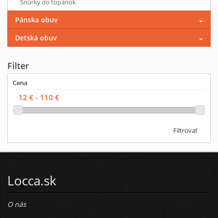
Šnúrky do topánok
Pánska obuv
Detská obuv
Filter
Cena
Filtrovať
Locca.sk
O nás