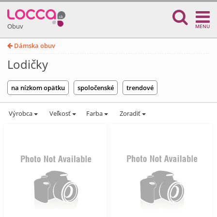
Obuv
MENU
Dámska obuv
Lodičky
na nízkom opätku
spoločenské
trendové
Výrobca
Veľkosť
Farba
Zoradiť