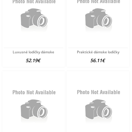
Luxusné lodičky dámske
Praktické dámske lodičky
52.19€
56.11€