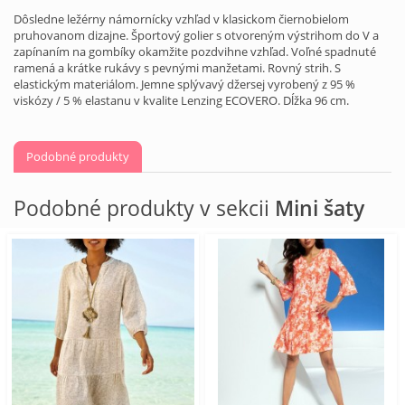
Dôsledne ležérny námornícky vzhľad v klasickom čiernobielom
pruhovanom dizajne. Športový golier s otvoreným výstrihom do V a
zapínaním na gombíky okamžite pozdvihne vzhľad. Voľné spadnuté
ramená a krátke rukávy s pevnými manžetami. Rovný strih. S
elastickým materiálom. Jemne splývavý džersej vyrobený z 95 %
viskózy / 5 % elastanu v kvalite Lenzing ECOVERO. Dĺžka 96 cm.
Podobné produkty
Podobné produkty v sekcii
Mini šaty