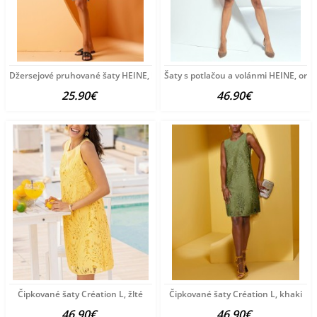
Džersejové pruhované šaty HEINE, bielo-čierne
Šaty s potlačou a volánmi HEINE, or
25.90€
46.90€
Čipkované šaty Création L, žlté
Čipkované šaty Création L, khaki
46.90€
46.90€