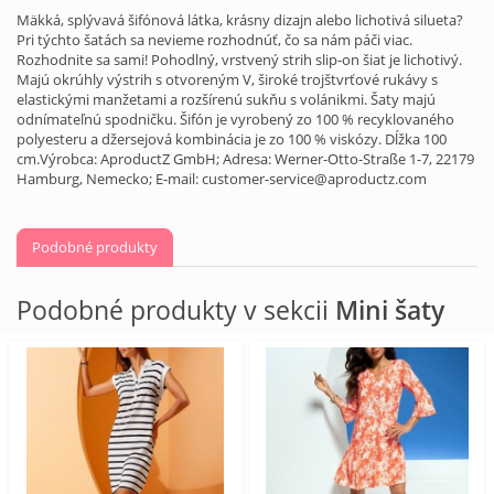
Mäkká, splývavá šifónová látka, krásny dizajn alebo lichotivá silueta?
Pri týchto šatách sa nevieme rozhodnúť, čo sa nám páči viac.
Rozhodnite sa sami! Pohodlný, vrstvený strih slip-on šiat je lichotivý.
Majú okrúhly výstrih s otvoreným V, široké trojštvrťové rukávy s
elastickými manžetami a rozšírenú sukňu s volánikmi. Šaty majú
odnímateľnú spodničku. Šifón je vyrobený zo 100 % recyklovaného
polyesteru a džersejová kombinácia je zo 100 % viskózy. Dĺžka 100
cm.Výrobca: AproductZ GmbH; Adresa: Werner-Otto-Straße 1-7, 22179
Hamburg, Nemecko; E-mail: customer-service@aproductz.com
Podobné produkty
Podobné produkty v sekcii
Mini šaty