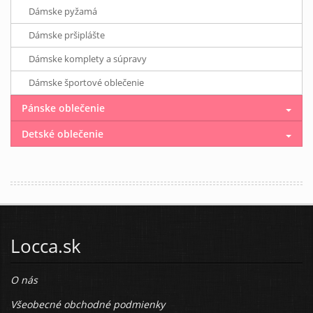
Dámske pyžamá
Dámske pršiplášte
Dámske komplety a súpravy
Dámske športové oblečenie
Pánske oblečenie
Detské oblečenie
Locca.sk
O nás
Všeobecné obchodné podmienky