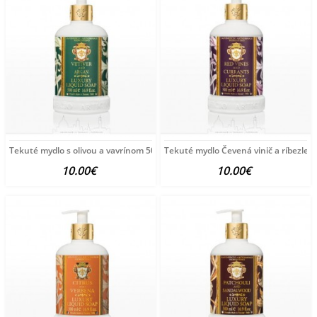
Tekuté mydlo s olivou a vavrínom 500 ml SA Fiorentino
Tekuté mydlo Čevená vinič a ríbezle 5
10.00€
10.00€