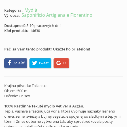
Mydlá
Kategória:
Saponificio Artigianale Fiorentino
Výrobca:
Dostupnosť
: 5-10 pracovných dní
Kód produktu
:
14630
Páči sa Vám tento produkt? Ukážte ho priateľom!
Zdieľať
Tweet
+1
Krajina pôvodu: Taliansko
Objem: 500 ml
Určenie: Unisex
100% Rastlinné Tekuté mydlo
Vetiver a Argán.
Teplá, vášnivá a fascinujúca vôňa, ktorá uvoľňuje náznaky lesného
dreva, zeme, sviežej a bujnej vegetácie spojenej so sladkými a teplými
tónmi. Zmes odborne vytvorená tak, aby sprostredkovala pocity
pohody a naplnila všetku silu matky prírody.