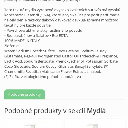
Toto tekuté mydlo vyrobené z vysoko kvalitných surovín má vysokú
koncentráciu esencií (1,5%), ktoré je vynikajúce pre pocit parfumácie
na celý deň. Praktický tlakový dávkovač dávkuje správne množstvo
tekutiny pre každé použitie.
• Povrchovo aktívne látky rastlinného pôvodu
• Bez parabénov a ftalátov • Bez EDTA
100% MADE IN ITALY
Zloženie:
Water, Sodium Coceth Sulfate, Coco Betaine, Sodium Lauroyl
Glutamate, Peg-40 Hydrogenated Castor Oil Trideceth-9, Fragrance,
Lactic Acid, Sodium Benzoate, Phenoxyethanol, Potassium Sorbate,
Coco Glucoside, Sodium Cocoyl Glicinate, Benzyl Salicylate, (*)
Chamomilla Recutita (Matricaria) Flower Extract, Linalool.
(*) Zložka z ekologického poľnohospodárstva
Podobné produkty
Podobné produkty v sekcii
Mydlá