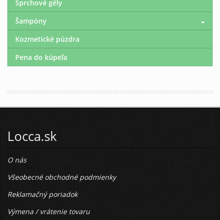
Sprchové gély
Šampóny
Kozmetické púzdra
Pena do kúpeľa
Locca.sk
O nás
Všeobecné obchodné podmienky
Reklamačný poriadok
Výmena / vrátenie tovaru