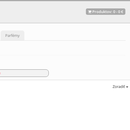
Produktov:
0
-
0 €
Parfémy
e
Zoradiť