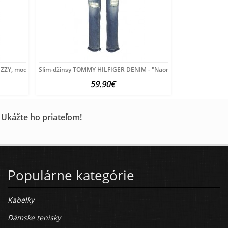
IZZY, modré 30 palcov
Slim-džinsy TOMMY HILFIGER DENIM - "Naomi"
59.90€
 Ukážte ho priateľom!
Populárne kategórie
Kabelky
Dámske tenisky