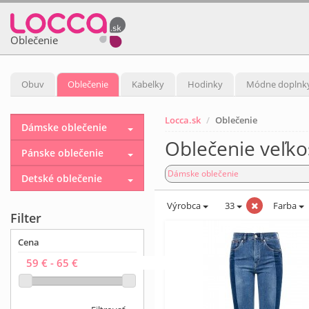
Oblečenie
Obuv
Oblečenie
Kabelky
Hodinky
Módne doplnk
Locca.sk
Oblečenie
Dámske oblečenie
Oblečenie veľko
Pánske oblečenie
Dámske oblečenie
Detské oblečenie
Výrobca
33
Farba
Filter
Cena