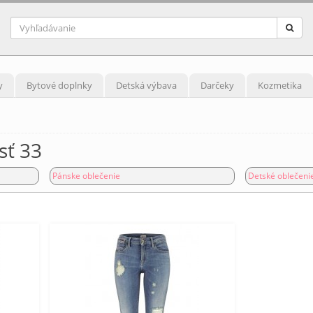
y
Bytové doplnky
Detská výbava
Darčeky
Kozmetika
sť 33
Pánske oblečenie
Detské oblečeni