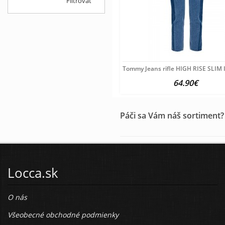
Filtrovať
Tommy Jeans rifle HIGH RISE SLIM 
64.90€
Páči sa Vám náš sortiment?
Locca.sk
O nás
Všeobecné obchodné podmienky