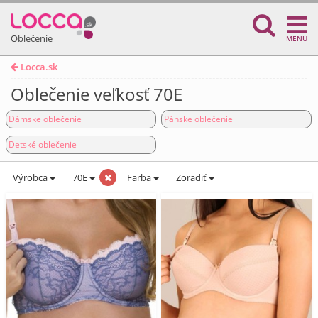
Oblečenie
MENU
Locca.sk
Oblečenie veľkosť 70E
Dámske oblečenie
Pánske oblečenie
Detské oblečenie
Výrobca
70E
Farba
Zoradiť