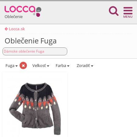
Oblečenie
MENU
Locca.sk
Oblečenie Fuga
Dámske oblečenie Fuga
Fuga
Veľkosť
Farba
Zoradiť