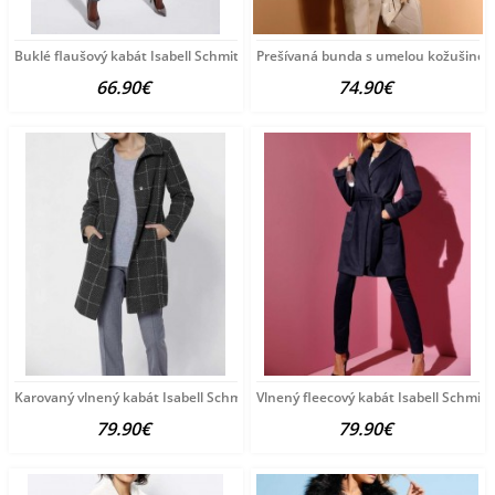
Buklé flaušový kabát Isabell Schmitt Collection, bordový
Prešívaná bunda s umelou kožušinou 
66.90€
74.90€
Karovaný vlnený kabát Isabell Schmitt Collection, sivý
Vlnený fleecový kabát Isabell Schmitt
79.90€
79.90€