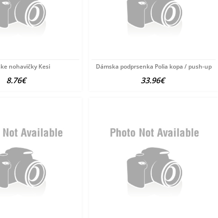
ke nohavičky Kesi
Dámska podprsenka Polia kopa / push-up
8.76€
33.96€