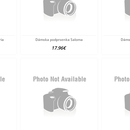
ia
Dámska podprsenka Saloma
Dáms
17.96€