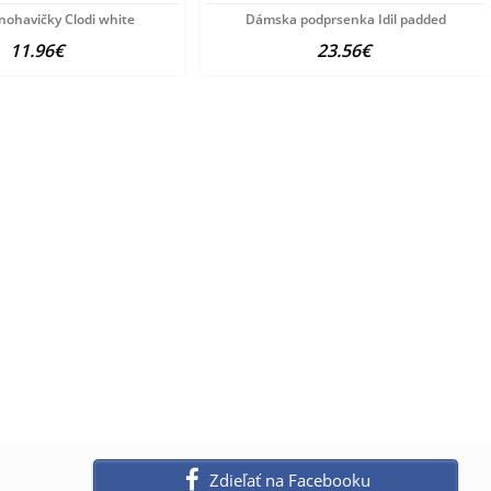
ohavičky Clodi white
Dámska podprsenka Idil padded
11.96€
23.56€
Zdieľať na Facebooku