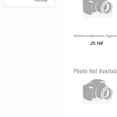
Filtrovať
Dámska podprsenka Cyganer
25.16€