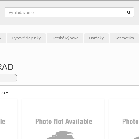
y
Bytové doplnky
Detská výbava
Darčeky
Kozmetika
RAD
rba