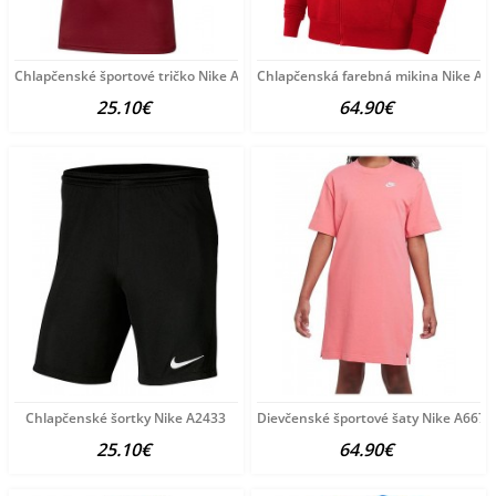
Chlapčenské športové tričko Nike A3803
Chlapčenská farebná mikina Nike A3
25.10€
64.90€
Chlapčenské šortky Nike A2433
Dievčenské športové šaty Nike A6675
25.10€
64.90€