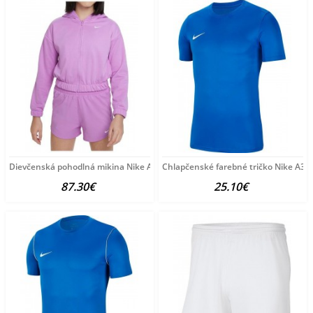
Dievčenská pohodlná mikina Nike A6183
Chlapčenské farebné tričko Nike A38
87.30€
25.10€