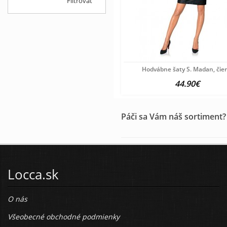
Filtrovať
Hodvábne šaty S. Madan, čie
44.90€
Páči sa Vám náš sortiment?
Locca.sk
O nás
Všeobecné obchodné podmienky