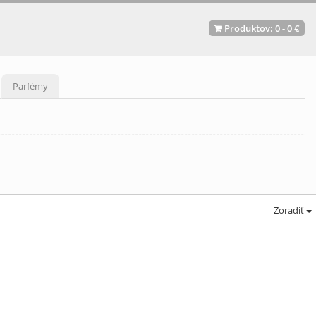
Produktov:
0
-
0 €
Parfémy
Zoradiť