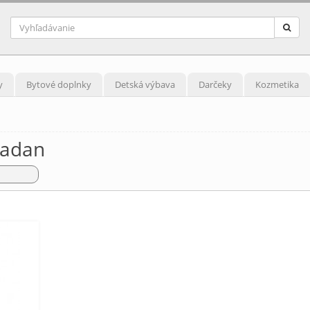
y
Bytové doplnky
Detská výbava
Darčeky
Kozmetika
madan