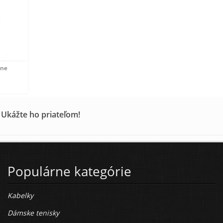
rne
 Ukážte ho priateľom!
Populárne kategórie
Kabelky
Dámske tenisky