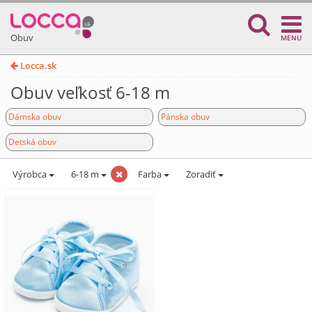
Obuv
MENU
Locca.sk
Obuv veľkosť 6-18 m
Dámska obuv
Pánska obuv
Detská obuv
Výrobca
6-18 m
Farba
Zoradiť