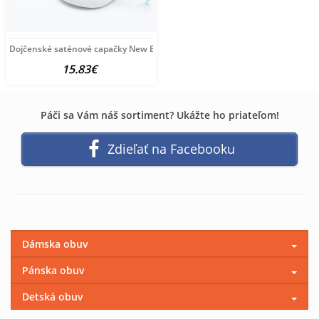
Dojčenské saténové capačky New Baby modrá 12-18 m
15.83€
Páči sa Vám náš sortiment? Ukážte ho priateľom!
Zdieľať na Facebooku
Dámska obuv
Pánska obuv
Detská obuv