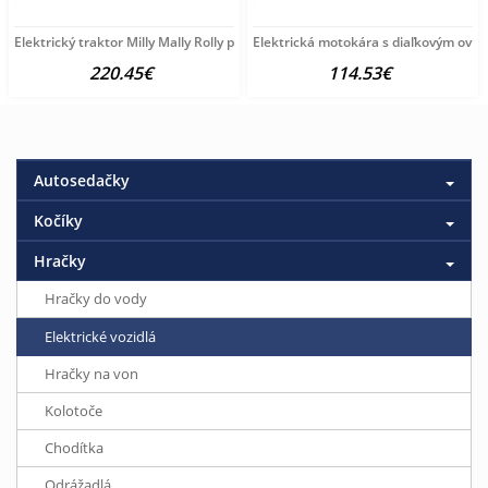
Elektrický traktor Milly Mally Rolly pink ružová
Elektrická motokára s diaľkovým ovlá
220.45€
114.53€
Autosedačky
Kočíky
Hračky
Hračky do vody
Elektrické vozidlá
Hračky na von
Kolotoče
Chodítka
Odrážadlá