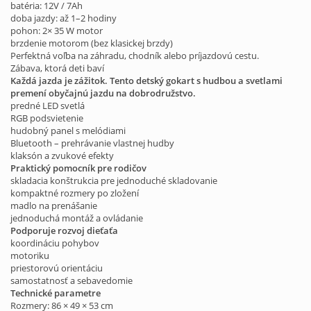
batéria: 12V / 7Ah
doba jazdy: až 1–2 hodiny
pohon: 2× 35 W motor
brzdenie motorom (bez klasickej brzdy)
Perfektná voľba na záhradu, chodník alebo príjazdovú cestu.
Zábava, ktorá deti baví
Každá jazda je zážitok. Tento detský gokart s hudbou a svetlami
premení obyčajnú jazdu na dobrodružstvo.
predné LED svetlá
RGB podsvietenie
hudobný panel s melódiami
Bluetooth – prehrávanie vlastnej hudby
klaksón a zvukové efekty
Praktický pomocník pre rodičov
skladacia konštrukcia pre jednoduché skladovanie
kompaktné rozmery po zložení
madlo na prenášanie
jednoduchá montáž a ovládanie
Podporuje rozvoj dieťaťa
koordináciu pohybov
motoriku
priestorovú orientáciu
samostatnosť a sebavedomie
Technické parametre
Rozmery: 86 × 49 × 53 cm