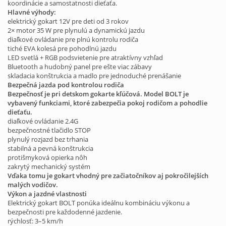
koordinácie a samostatnosti dieťaťa.
Hlavné výhody:
elektrický gokart 12V pre deti od 3 rokov
2× motor 35 W pre plynulú a dynamickú jazdu
diaľkové ovládanie pre plnú kontrolu rodiča
tiché EVA kolesá pre pohodlnú jazdu
LED svetlá + RGB podsvietenie pre atraktívny vzhľad
Bluetooth a hudobný panel pre ešte viac zábavy
skladacia konštrukcia a madlo pre jednoduché prenášanie
Bezpečná jazda pod kontrolou rodiča
Bezpečnosť je pri detskom gokarte kľúčová. Model BOLT je
vybavený funkciami, ktoré zabezpečia pokoj rodičom a pohodlie
dieťaťu.
diaľkové ovládanie 2.4G
bezpečnostné tlačidlo STOP
plynulý rozjazd bez trhania
stabilná a pevná konštrukcia
protišmyková opierka nôh
zakrytý mechanický systém
Vďaka tomu je gokart vhodný pre začiatočníkov aj pokročilejších
malých vodičov.
Výkon a jazdné vlastnosti
Elektrický gokart BOLT ponúka ideálnu kombináciu výkonu a
bezpečnosti pre každodenné jazdenie.
rýchlosť: 3–5 km/h