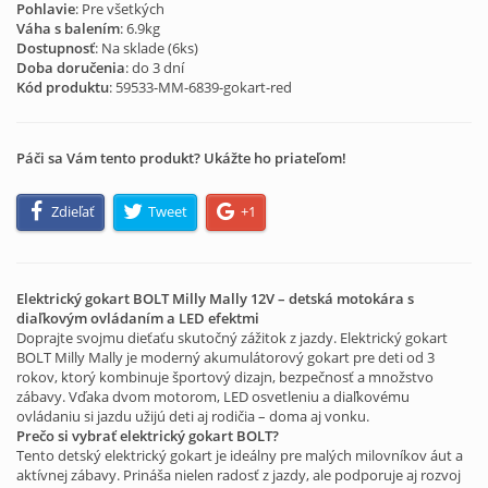
Pohlavie
: Pre všetkých
Váha s balením
: 6.9kg
Dostupnosť
: Na sklade (
6
ks)
Doba doručenia
: do 3 dní
Kód produktu
:
59533-MM-6839-gokart-red
Páči sa Vám tento produkt? Ukážte ho priateľom!
Zdieľať
Tweet
+1
Elektrický gokart BOLT Milly Mally 12V – detská motokára s
diaľkovým ovládaním a LED efektmi
Doprajte svojmu dieťaťu skutočný zážitok z jazdy. Elektrický gokart
BOLT Milly Mally je moderný akumulátorový gokart pre deti od 3
rokov, ktorý kombinuje športový dizajn, bezpečnosť a množstvo
zábavy. Vďaka dvom motorom, LED osvetleniu a diaľkovému
ovládaniu si jazdu užijú deti aj rodičia – doma aj vonku.
Prečo si vybrať elektrický gokart BOLT?
Tento detský elektrický gokart je ideálny pre malých milovníkov áut a
aktívnej zábavy. Prináša nielen radosť z jazdy, ale podporuje aj rozvoj