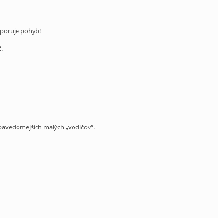
odporuje pohyb!
č.
sebavedomejších malých „vodičov“.