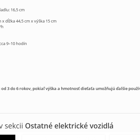
dadlu: 16,5 cm
m x dĺžka 44,5 cm x výška 15 cm
/h
cca 9–10 hodín
u od 3 do 6 rokov, pokiaľ výška a hmotnosť dieťaťa umožňujú ďalšie použ
 sekcii
Ostatné elektrické vozidlá