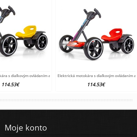
kára s diaľkovým ovládaním a LED efektmi
Elektrická motokára s diaľkovým ovládaním a
114.53€
114.53€
Moje konto