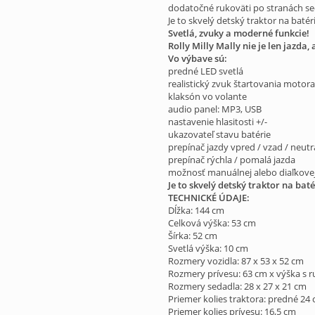
dodatočné rukoväti po stranách s
Je to skvelý detský traktor na bat
Svetlá, zvuky a moderné funkcie!
Rolly Milly Mally nie je len jazda
Vo výbave sú:
predné LED svetlá
realistický zvuk štartovania motora
klaksón vo volante
audio panel: MP3, USB
nastavenie hlasitosti +/-
ukazovateľ stavu batérie
prepínač jazdy vpred / vzad / neutr
prepínač rýchla / pomalá jazda
možnosť manuálnej alebo diaľkovej
Je to skvelý detský traktor na baté
TECHNICKÉ ÚDAJE:
Dĺžka: 144 cm
Celková výška: 53 cm
Šírka: 52 cm
Svetlá výška: 10 cm
Rozmery vozidla: 87 x 53 x 52 cm
Rozmery prívesu: 63 cm x výška s r
Rozmery sedadla: 28 x 27 x 21 cm
Priemer kolies traktora: predné 24
Priemer kolies prívesu: 16,5 cm