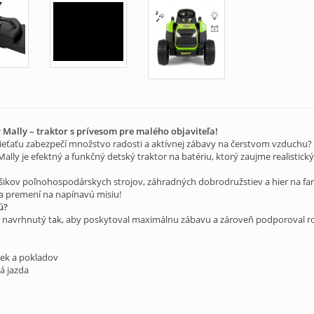
ly Mally – traktor s prívesom pre malého objaviteľa!
ieťaťu zabezpečí množstvo radosti a aktívnej zábavy na čerstvom vzduchu?
Mally je efektný a funkčný detský traktor na batériu, ktorý zaujme realis
úšikov poľnohospodárskych strojov, záhradných dobrodružstiev a hier na fa
sa premení na napínavú misiu!
ú?
l navrhnutý tak, aby poskytoval maximálnu zábavu a zároveň podporoval ro
iek a pokladov
á jazda