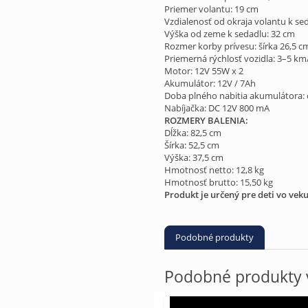
Priemer volantu: 19 cm
Vzdialenosť od okraja volantu k se
Výška od zeme k sedadlu: 32 cm
Rozmer korby prívesu: šírka 26,5 c
Priemerná rýchlosť vozidla: 3–5 km
Motor: 12V 55W x 2
Akumulátor: 12V / 7Ah
Doba plného nabitia akumulátora: 
Nabíjačka: DC 12V 800 mA
ROZMERY BALENIA:
Dĺžka: 82,5 cm
Šírka: 52,5 cm
Výška: 37,5 cm
Hmotnosť netto: 12,8 kg
Hmotnosť brutto: 15,50 kg
Produkt je určený pre deti vo vek
Podobné produkty
Podobné produkty v