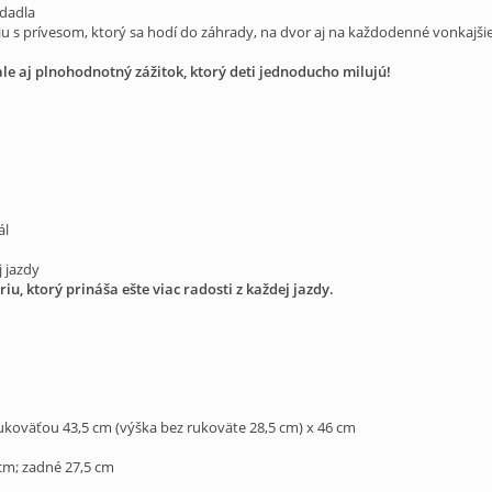
edadla
ériu s prívesom, ktorý sa hodí do záhrady, na dvor aj na každodenné vonkajš
, ale aj plnohodnotný zážitok, ktorý deti jednoducho milujú!
ál
 jazdy
riu, ktorý prináša ešte viac radosti z každej jazdy.
ukoväťou 43,5 cm (výška bez rukoväte 28,5 cm) x 46 cm
 cm; zadné 27,5 cm