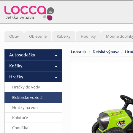
Detská výbava
Obuv
Oblečenie
Kabelky
Hodinky
Módne doplnk
Locca.sk
Detská výbava
Hra
Autosedačky
Kočíky
Hračky
Hračky do vody
Elektrické vozidlá
Hračky na von
Kolotoče
Chodítka