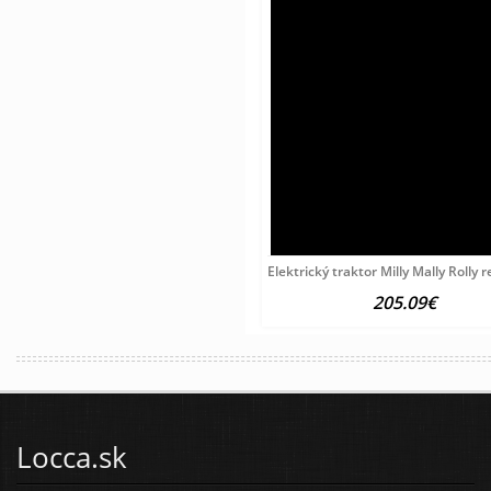
Elektrický traktor Milly Mally Rolly
205.09€
Locca.sk