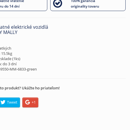
latné vrátenie
100% garancia
ru do 14 dní
originality tovaru
atné elektrické vozidlá
Y MALLY
šetkých
: 15.5kg
 sklade (
1
ks)
a
: do 3 dní
59550-MM-6833-green
to produkt? Ukážte ho priateľom!
Tweet
+1