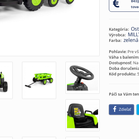
Bezp
tova
Ost
Kategória:
MILL
Výrobca:
zelená
Farba:
Pohlavie
: Pre v
Váha s balením
Dostupnosť
: Na
Doba doručeni
Kód produktu
:
Páči sa Vám ten
Zdieľať