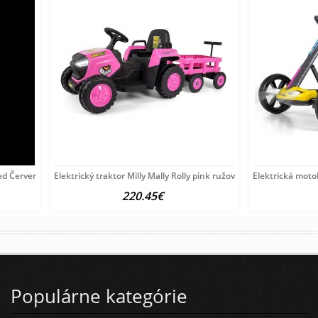
 red Červená
Elektrický traktor Milly Mally Rolly pink ružová
Elektrická moto
220.45€
Populárne kategórie