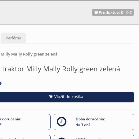
Produktov:
0
-
0 €
Parfémy
 Milly Mally Rolly green zelená
ý traktor Milly Mally Rolly green zelená
€
Vložiť do košíka
 doručenia:
Doba doručenia:
€
do 3 dní