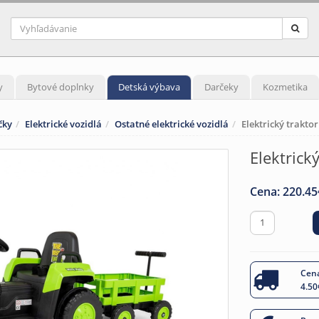
y
Bytové doplnky
Detská výbava
Darčeky
Kozmetika
čky
Elektrické vozidlá
Ostatné elektrické vozidlá
Elektrický traktor
Elektrick
Cena:
220.45
Cena
4.50