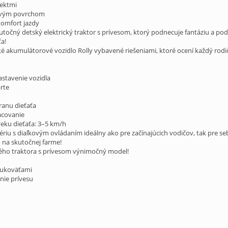
fektmi
ovým povrchom
komfort jazdy
skutočný detský elektrický traktor s prívesom, ktorý podnecuje fantáziu a p
a!
ské akumulátorové vozidlo Rolly vybavené riešeniami, ktoré ocení každý rodi
zastavenie vozidla
arte
ranu dieťaťa
racovanie
eku dieťaťa: 3–5 km/h
ériu s diaľkovým ovládaním ideálny ako pre začínajúcich vodičov, tak pre 
o na skutočnej farme!
kého traktora s prívesom výnimočný model!
rukoväťami
nie prívesu