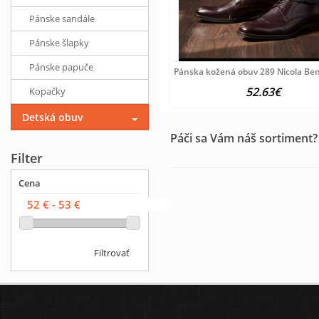
Pánske sandále
Pánske šlapky
Pánske papuče
Pánska kožená obuv 289 Nicola Be
52.63€
Kopačky
Detská obuv
Páči sa Vám náš sortiment?
Filter
Cena
Filtrovať