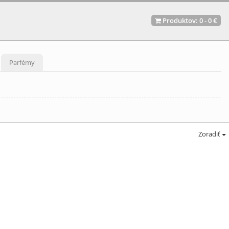
Produktov:
0
-
0 €
Parfémy
Zoradiť