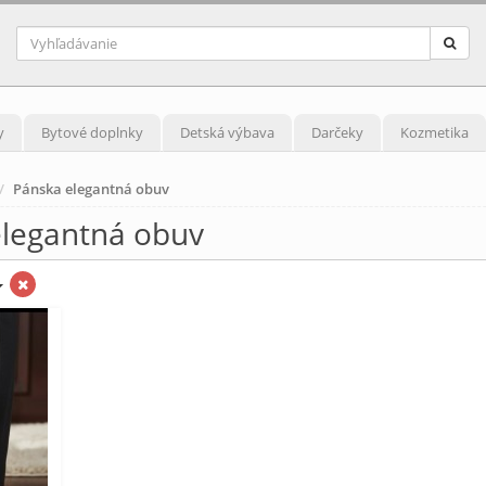
y
Bytové doplnky
Detská výbava
Darčeky
Kozmetika
Pánska elegantná obuv
legantná obuv