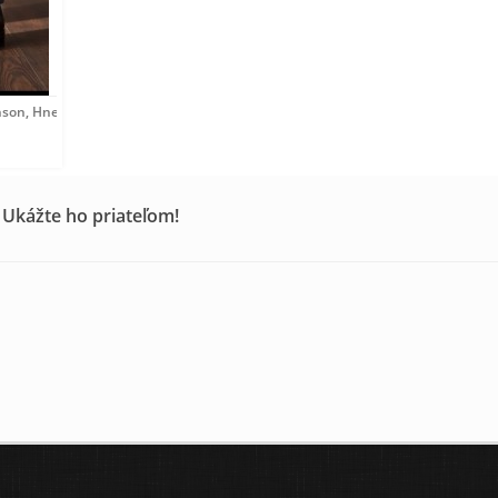
nson, Hnedá, 44
 Ukážte ho priateľom!