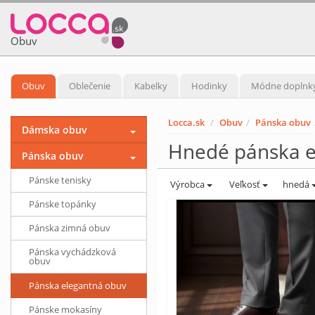
Obuv
Obuv
Oblečenie
Kabelky
Hodinky
Módne doplnk
Locca.sk
Obuv
Pánska obuv
Dámska obuv
Hnedé pánska e
Pánska obuv
Pánske tenisky
Výrobca
Veľkosť
hnedá
Pánske topánky
Pánska zimná obuv
Pánska vychádzková
obuv
Pánska elegantná obuv
Pánske mokasíny