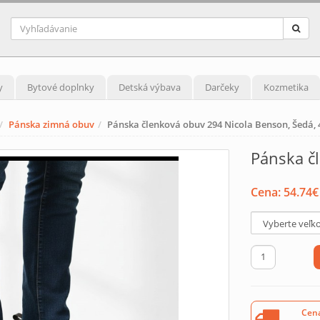
y
Bytové doplnky
Detská výbava
Darčeky
Kozmetika
Pánska zimná obuv
Pánska členková obuv 294 Nicola Benson, Šedá, 
Pánska č
Cena:
54.74
€
Cena