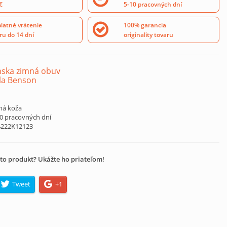
€
5-10 pracovných dní
latné vrátenie
100% garancia
ru do 14 dní
originality tovaru
ska zimná obuv
la Benson
ná koža
10 pracovných dní
4222K12123
to produkt? Ukážte ho priateľom!
Tweet
+1