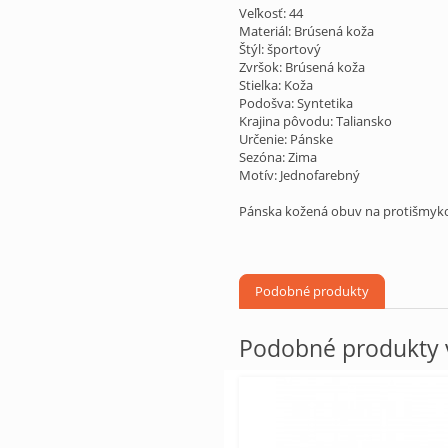
Veľkosť: 44
Materiál: Brúsená koža
Štýl: športový
Zvršok: Brúsená koža
Stielka: Koža
Podošva: Syntetika
Krajina pôvodu: Taliansko
Určenie: Pánske
Sezóna: Zima
Motív: Jednofarebný
Pánska kožená obuv na protišmyko
Podobné produkty
Podobné produkty v