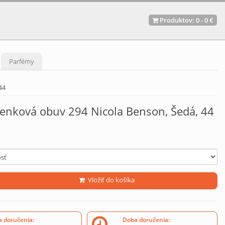
Produktov:
0
-
0 €
Parfémy
44
lenková obuv 294 Nicola Benson, Šedá, 44
Vložiť do košíka
 doručenia:
Doba doručenia: