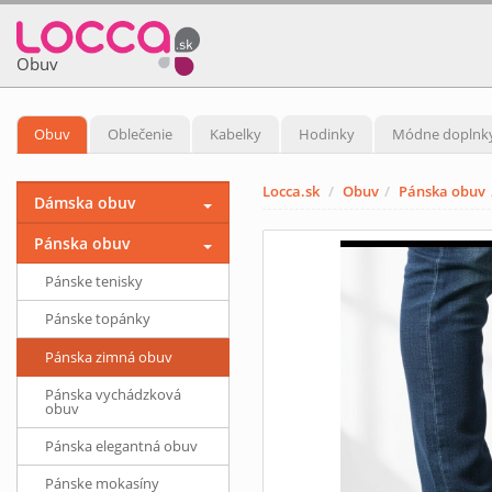
Obuv
Obuv
Oblečenie
Kabelky
Hodinky
Módne doplnk
Locca.sk
Obuv
Pánska obuv
Dámska obuv
Pánska obuv
Pánske tenisky
Pánske topánky
Pánska zimná obuv
Pánska vychádzková
obuv
Pánska elegantná obuv
Pánske mokasíny