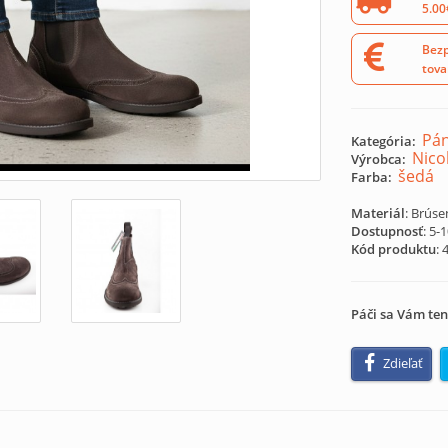
5.00
Bezp
tova
Pán
Kategória:
Nico
Výrobca:
šedá
Farba:
Materiál
: Brúse
Dostupnosť
: 5-
Kód produktu
:
Páči sa Vám ten
Zdieľať