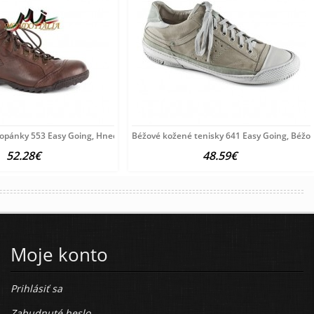
opánky 553 Easy Going, Hnedá, 44
Béžové kožené tenisky 641 Easy Going, Béžov
52.28€
48.59€
Moje konto
Prihlásiť sa
Zabudnuté heslo