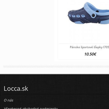
Pánske športové šĺapky I70
10.50€
Locca.sk
O nás
Všeobecné obchodné podmienky