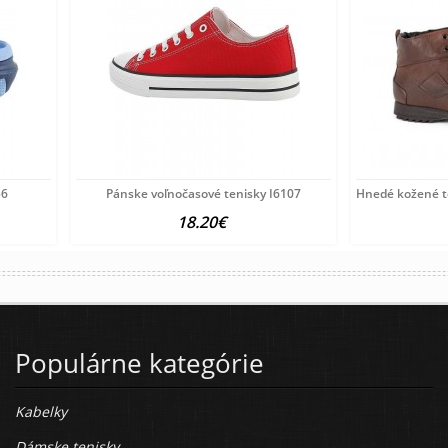
56
Pánske voľnočasové tenisky I6107
Hnedé kožené t
18.20€
Populárne kategórie
Kabelky
Dámske tenisky