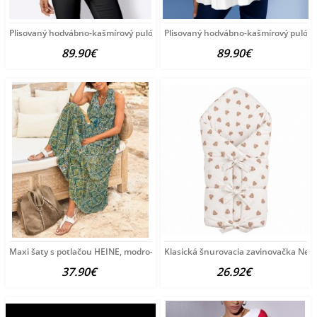
Plisovaný hodvábno-kašmírový pulóver
Plisovaný hodvábno-kašmírový pulóve
89.90€
89.90€
Maxi šaty s potlačou HEINE, modro-zeleno-žlté
Klasická šnurovacia zavinovačka New
37.90€
26.92€