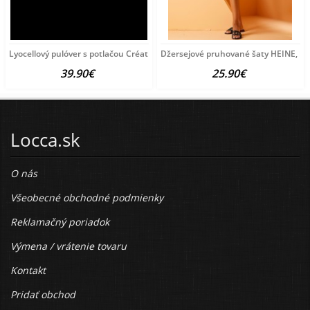
Lyocellový pulóver s potlačou Création
Džersejové pruhované šaty HEINE, bie
39.90€
25.90€
Locca.sk
O nás
Všeobecné obchodné podmienky
Reklamačný poriadok
Výmena / vrátenie tovaru
Kontakt
Pridať obchod