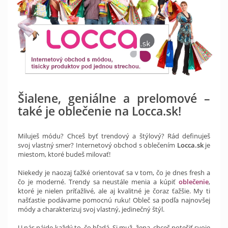
Šialene, geniálne a prelomové –
také je oblečenie na Locca.sk!
Miluješ módu? Chceš byť trendový a štýlový? Rád definuješ
svoj vlastný smer? Internetový obchod s oblečením
Locca.sk
je
miestom, ktoré budeš milovať!
Niekedy je naozaj ťažké orientovať sa v tom, čo je dnes fresh a
čo je moderné. Trendy sa neustále menia a kúpiť
oblečenie
,
ktoré je nielen príťažlivé, ale aj kvalitné je čoraz ťažšie. My ti
našťastie podávame pomocnú ruku! Obleč sa podľa najnovšej
módy a charakterizuj svoj vlastný, jedinečný štýl.
U nás nájde každý to, čo hľadá. Si muž, žena, chceš potešiť svoje