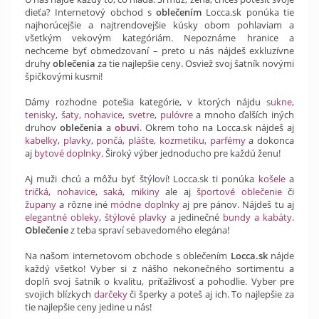
dieťa? Internetový obchod s
oblečením
Locca.sk ponúka tie
najhorúcejšie a najtrendovejšie kúsky obom pohlaviam a
všetkým vekovým kategóriám. Nepoznáme hranice a
nechceme byť obmedzovaní – preto u nás nájdeš exkluzívne
druhy
oblečenia
za tie najlepšie ceny. Osviež svoj šatník novými
špičkovými kusmi!
Dámy rozhodne potešia kategórie, v ktorých nájdu
sukne
,
tenisky
,
šaty
,
nohavice
,
svetre
,
pulóvre
a mnoho ďalších iných
druhov
oblečenia
a
obuvi
. Okrem toho na Locca.sk nájdeš aj
kabelky
,
plavky
,
pončá
,
plášte
,
kozmetiku
,
parfémy
a dokonca
aj
bytové doplnky
. Široký výber jednoducho pre každú ženu!
Aj muži chcú a môžu byť štýloví! Locca.sk ti ponúka
košele
a
tričká
,
nohavice
,
saká
,
mikiny
ale aj
športové oblečenie
či
župany
a rôzne iné
módne doplnky
aj pre pánov. Nájdeš tu aj
elegantné obleky
,
štýlové plavky
a jedinečné
bundy a kabáty
.
Oblečenie
z teba spraví sebavedomého elegána!
Na našom internetovom obchode s oblečením
Locca.sk
nájde
každý všetko! Vyber si z nášho nekonečného sortimentu a
doplň svoj šatník o kvalitu, príťažlivosť a pohodlie. Vyber pre
svojich blízkych
darčeky
či šperky a poteš aj ich. To najlepšie za
tie najlepšie ceny jedine u nás!