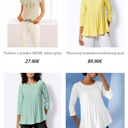
Pulóver z priadze HEINE, bielo-tyrkysový
Plisovaný hodvábno-kašmírový pulóve
27.90€
89.90€