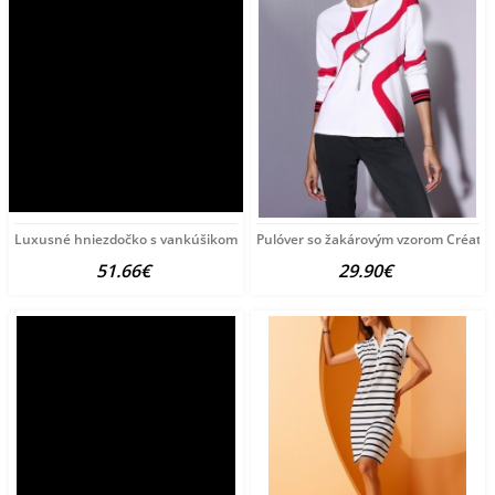
Luxusné hniezdočko s vankúšikom a perinkou
Pulóver so žakárovým vzorom Créatio
51.66€
29.90€