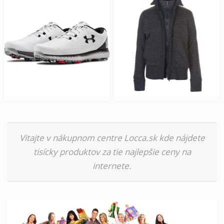
Vitajte v nákupnom centre Locca.sk kde nájdete
tisícky produktov za tie najlepšie ceny na
internete.