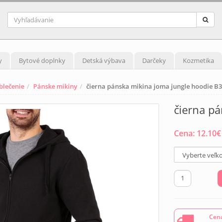
y
Bytové doplnky
Detská výbava
Darčeky
Kozmetika
blečenie
Pánske mikiny
čierna pánska mikina joma jungle hoodie B
čierna p
Cena:
12.10
€
Cena