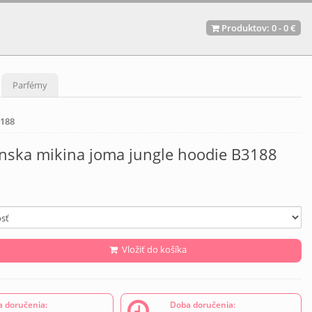
Produktov:
0
-
0 €
Parfémy
3188
ánska mikina joma jungle hoodie B3188
Vložiť do košíka
 doručenia:
Doba doručenia: