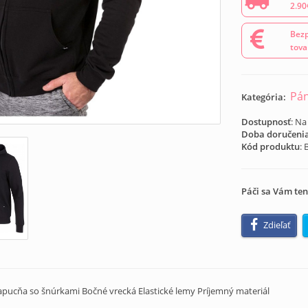
2.90
Bezp
tova
Pán
Kategória:
Dostupnosť
: Na
Doba doručeni
Kód produktu
:
Páči sa Vám ten
Zdieľať
apucňa so šnúrkami Bočné vrecká Elastické lemy Príjemný materiál