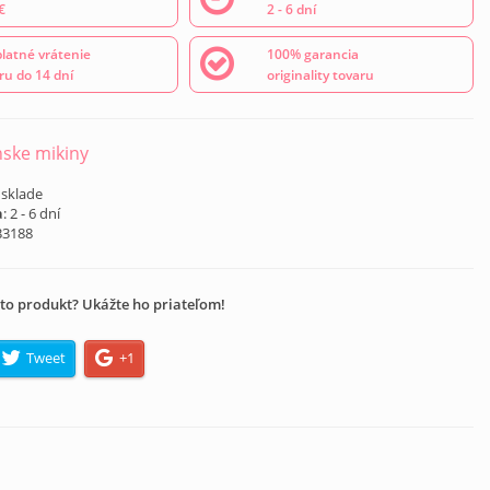
€
2 - 6 dní
latné vrátenie
100% garancia
ru do 14 dní
originality tovaru
ske mikiny
 sklade
a
: 2 - 6 dní
B3188
to produkt? Ukážte ho priateľom!
Tweet
+1