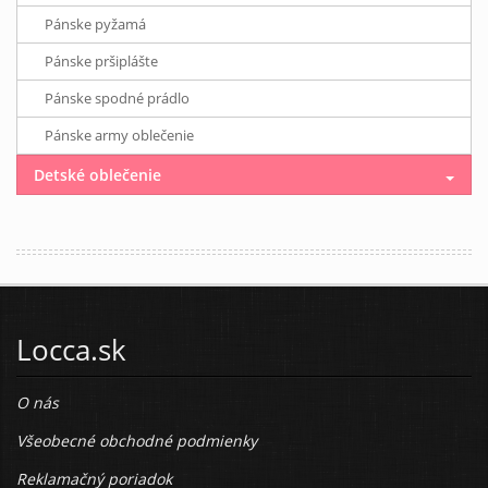
Pánske pyžamá
Pánske pršiplášte
Pánske spodné prádlo
Pánske army oblečenie
Detské oblečenie
Locca.sk
O nás
Všeobecné obchodné podmienky
Reklamačný poriadok