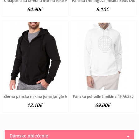
Chlapčenská farebná mikina Nike A3971
Pánska tréningová mikina Zeus D650
64.90€
8.10€
čierna pánska mikina joma jungle hoodie B3188
Pánska pohodlná mikina 4F A6375
12.10€
69.00€
Dámske oblečenie