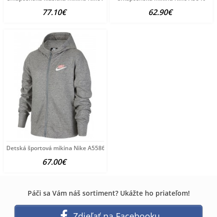
77.10€
62.90€
Detská športová mikina Nike A5586
67.00€
Páči sa Vám náš sortiment? Ukážte ho priateľom!
Zdieľať na Facebooku