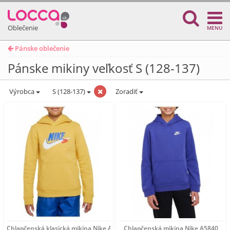
Oblečenie
MENU
Pánske oblečenie
Pánske mikiny veľkosť S (128-137)
Výrobca
S (128-137)
Zoradiť
Chlapčenská klasická mikina Nike A6181
Chlapčenská mikina Nike A5840