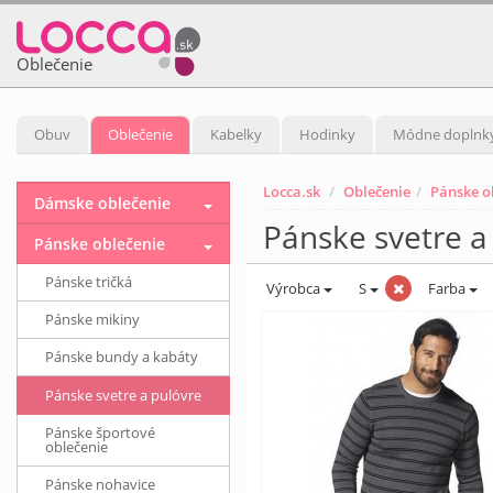
Oblečenie
Obuv
Oblečenie
Kabelky
Hodinky
Módne doplnk
Locca.sk
Oblečenie
Pánske o
Dámske oblečenie
Pánske svetre a 
Pánske oblečenie
Pánske tričká
Výrobca
S
Farba
Pánske mikiny
Pánske bundy a kabáty
Pánske svetre a pulóvre
Pánske športové
oblečenie
Pánske nohavice