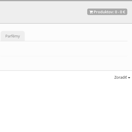
Produktov:
0
-
0 €
Parfémy
Zoradiť