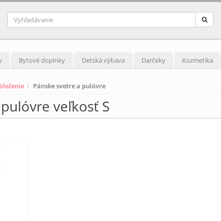
y
Bytové doplnky
Detská výbava
Darčeky
Kozmetika
blečenie
Pánske svetre a pulóvre
pulóvre veľkosť S