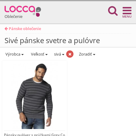
Oblečenie
MENU
Pánske oblečenie
Sivé pánske svetre a pulóvre
Výrobca
Veľkosť
sivá
Zoradiť
Pánsky pulóver s prúžkami Grey Connection