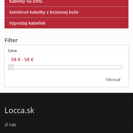
Kabelky na zimu
Semišové kabelky z brúsenej kože
Výpredaj kabeliek
Filter
Cena
Filtrovať
Locca.sk
O nás