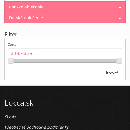
Pánske oblečenie
Detské oblečenie
Filter
Cena
Filtrovať
Locca.sk
O nás
Všeobecné obchodné podmienky