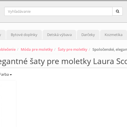
y
Bytové doplnky
Detská výbava
Darčeky
Kozmetika
blečenie
Móda pre moletky
Šaty pre moletky
Spoločenské, elegan
egantné šaty pre moletky Laura Sc
Farba