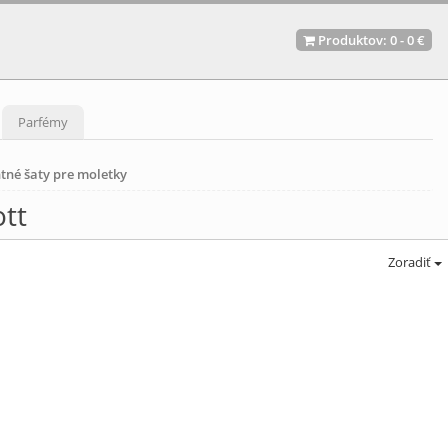
Produktov:
0
-
0 €
Parfémy
tné šaty pre moletky
ott
Zoradiť