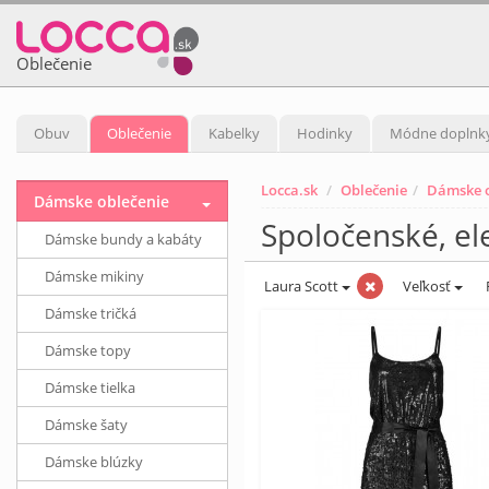
Oblečenie
Obuv
Oblečenie
Kabelky
Hodinky
Módne doplnk
Locca.sk
Oblečenie
Dámske o
Dámske oblečenie
Spoločenské, el
Dámske bundy a kabáty
Dámske mikiny
Laura Scott
Veľkosť
Dámske tričká
Dámske topy
Dámske tielka
Dámske šaty
Dámske blúzky