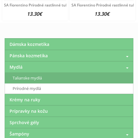
SA Fiorentino Prírodné rastlinné tuhé mydlo Ruža 3x125 g
SA Fiorentino Prírodné rastlinné tuh
13.30€
13.30€
Dámska kozmetika
Pánska kozmetika
Mydlá
Talianske mydlá
Prírodné mydlá
Krémy na ruky
Prípravky na kožu
Sprchové gély
Šampóny