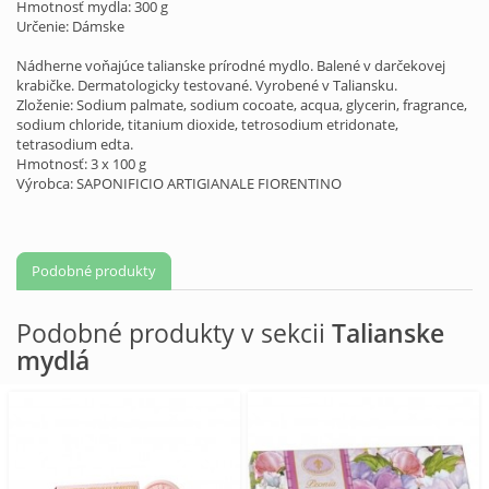
Hmotnosť mydla: 300 g
Určenie: Dámske
Nádherne voňajúce talianske prírodné mydlo. Balené v
darčekovej
krabičke
. Dermatologicky testované. Vyrobené v Taliansku.
Zloženie: Sodium palmate, sodium cocoate, acqua, glycerin, fragrance,
sodium chloride, titanium dioxide, tetrosodium etridonate,
tetrasodium edta.
Hmotnosť: 3 x 100 g
Výrobca: SAPONIFICIO ARTIGIANALE FIORENTINO
Podobné produkty
Podobné produkty v sekcii
Talianske
mydlá