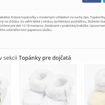
bätká. Krásne topánočky s moderným vzhľadom na suchý zips. Topánočky p
čený na chôdzu. Sú veľmi ľahké s tenkou syntetickou podrážkou. Zloženie: tk
. Určené pre deti 12-18 mesiacov. Dodávané v praktickej krabičke. Upozorne
itím odstráňte túto papierovú vložku.
 sekcii
Topánky pre dojčatá