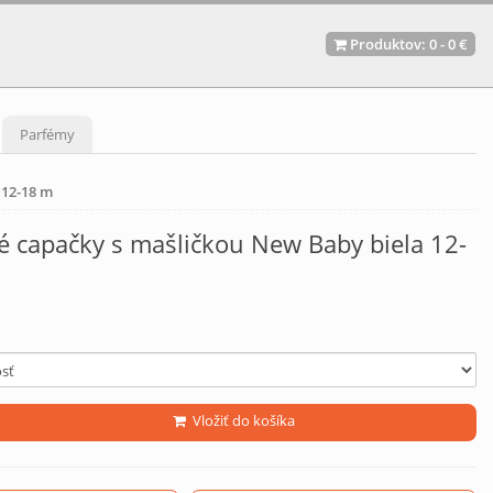
Produktov:
0
-
0 €
Parfémy
 12-18 m
é capačky s mašličkou New Baby biela 12-
Vložiť do košíka