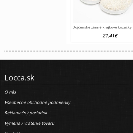
Dojčenské zimné krajkové kozačky
21.41€
Locca.sk
O nás
Všeobecné obchodné podmienky
Reklamačný poriadok
Výmena / vrátenie tovaru