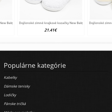
 New Baby 6-12 m béžové
Dojčenské zimné krajkové kozačky New Baby 6-12 m biele
Dojčenské zimn
21.41€
Populárne kategórie
Kabelky
Dámske tenisky
Lodičky
Pánske tričká