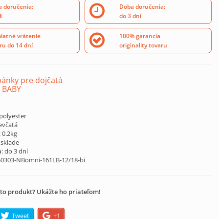
 doručenia:
Doba doručenia:
€
do 3 dní
latné vrátenie
100% garancia
ru do 14 dní
originality tovaru
ánky pre dojčatá
 BABY
polyester
ievčatá
: 0.2kg
 sklade
a
: do 3 dní
50303-NBomni-161LB-12/18-bi
to produkt? Ukážte ho priateľom!
Tweet
+1