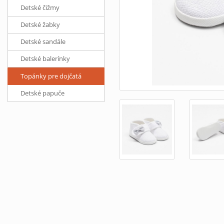
Detské čižmy
Detské žabky
Detské sandále
Detské balerínky
Topánky pre dojčatá
Detské papuče