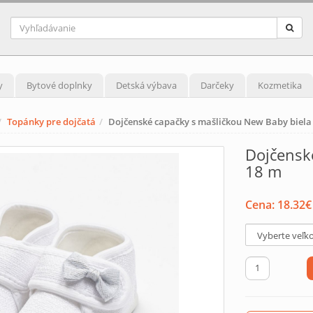
y
Bytové doplnky
Detská výbava
Darčeky
Kozmetika
Topánky pre dojčatá
Dojčenské capačky s mašličkou New Baby biela
Dojčensk
18 m
Cena:
18.32
€