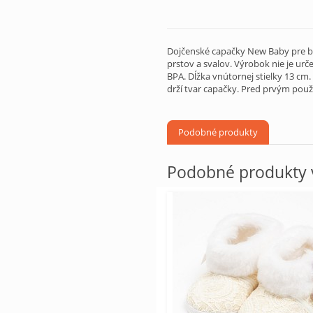
Dojčenské capačky New Baby pre bá
prstov a svalov. Výrobok nie je ur
BPA. Dĺžka vnútornej stielky 13 cm
drží tvar capačky. Pred prvým použ
Podobné produkty
Podobné produkty v