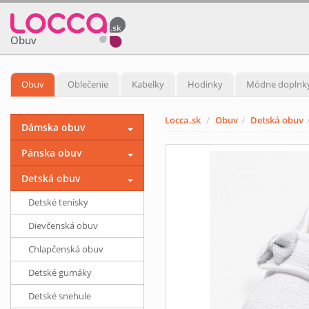
Obuv
Obuv
Oblečenie
Kabelky
Hodinky
Módne doplnk
Locca.sk
Obuv
Detská obuv
Dámska obuv
Pánska obuv
Detská obuv
Detské tenisky
Dievčenská obuv
Chlapčenská obuv
Detské gumáky
Detské snehule