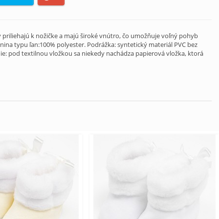
riliehajú k nožičke a majú široké vnútro, čo umožňuje voľný pohyb
anina typu ľan:100% polyester. Podrážka: syntetický materiál PVC bez
nie: pod textilnou vložkou sa niekedy nachádza papierová vložka, ktorá