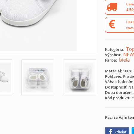
Cena
4.50
Bezp
tova
Top
Kategória:
NEW
Výrobca:
biela
Farba:
Materiál
: 100% 
Pohlavie
: Pre d
Váha s balením
Dostupnosť
: Na
Doba doručeni
Kód produktu
:
Páči sa Vám ten
Zdieľať