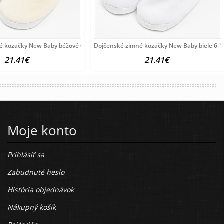
é kozačky New Baby béžové 6-12 m
Dojčenské zimné kozačky New Baby biele 6-
21.41€
21.41€
Moje konto
Prihlásiť sa
Zabudnuté heslo
História objednávok
Nákupný košík