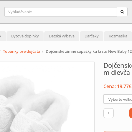
y
Bytové doplnky
Detská výbava
Darčeky
Kozmetika
Topánky pre dojčatá
Dojčenské zimné capačky ku krstu New Baby 12-
Dojčensk
m dievča 
Cena:
19.77
€