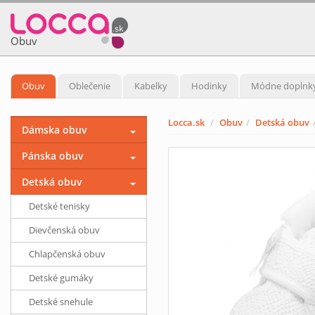
Obuv
Obuv
Oblečenie
Kabelky
Hodinky
Módne doplnk
Locca.sk
Obuv
Detská obuv
Dámska obuv
Pánska obuv
Detská obuv
Detské tenisky
Dievčenská obuv
Chlapčenská obuv
Detské gumáky
Detské snehule