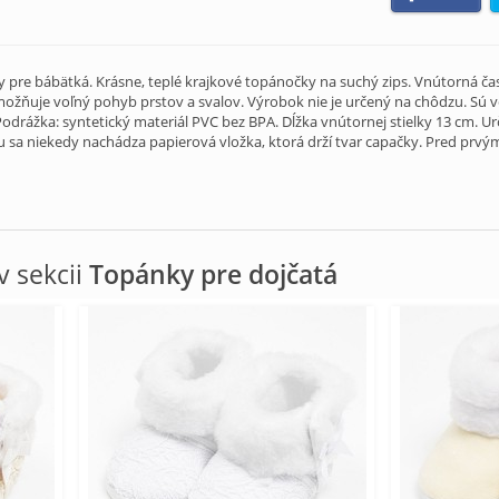
pre bábätká. Krásne, teplé krajkové topánočky na suchý zips. Vnútorná čas
možňuje voľný pohyb prstov a svalov. Výrobok nie je určený na chôdzu. Sú v
odrážka: syntetický materiál PVC bez BPA. Dĺžka vnútornej stielky 13 cm. Ur
 sa niekedy nachádza papierová vložka, ktorá drží tvar capačky. Pred prvý
 sekcii
Topánky pre dojčatá