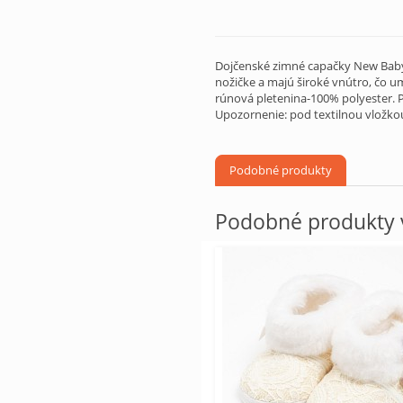
Dojčenské zimné capačky New Baby 
nožičke a majú široké vnútro, čo u
rúnová pletenina-100% polyester. P
Upozornenie: pod textilnou vložkou
Podobné produkty
Podobné produkty v