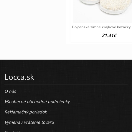
Dojčenské zimné krajkové kozačky
21.41€
Locca.sk
O nás
Všeobecné obchodné podmienky
Reklamačný poriadok
Výmena / vrátenie tovaru