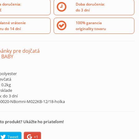
 doručenia:
Doba doručenia:
€
do 3 dní
latné vrátenie
100% garancia
ru do 14 dní
originality tovaru
ánky pre dojčatá
 BABY
polyester
ievčatá
: 0.2kg
 sklade
a
: do 3 dní
50020-NBomni-M022KB-12/18-holka
to produkt? Ukážte ho priateľom!
Tweet
+1