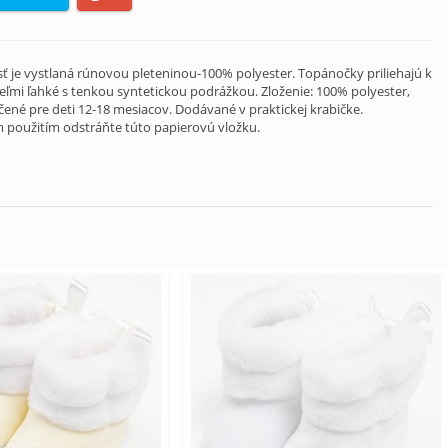
ť je vystlaná rúnovou pleteninou-100% polyester. Topánočky priliehajú k
eľmi ľahké s tenkou syntetickou podrážkou. Zloženie: 100% polyester,
čené pre deti 12-18 mesiacov. Dodávané v praktickej krabičke.
m použitím odstráňte túto papierovú vložku.