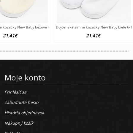
é kozačky New Baby béžové 6-12 m
Dojčenské zimné kozačky New Baby biele 6-
21.41€
21.41€
Moje konto
Prihlásiť sa
Zabudnuté heslo
História objednávok
Nákupný košík