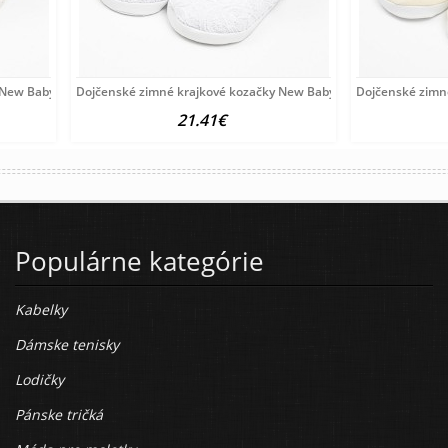
 New Baby 6-12 m béžové
Dojčenské zimné krajkové kozačky New Baby 6-12 m biele
Dojčenské zimn
21.41€
Populárne kategórie
Kabelky
Dámske tenisky
Lodičky
Pánske tričká