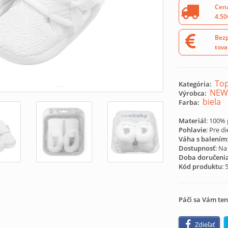
Cena
4.50
Bezp
tova
Top
Kategória:
NEW
Výrobca:
biela
Farba:
Materiál
: 100% 
Pohlavie
: Pre d
Váha s balením
Dostupnosť
: Na
Doba doručeni
Kód produktu
:
Páči sa Vám ten
Zdieľať