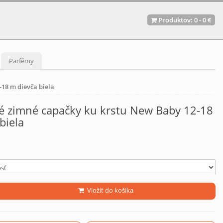
Produktov:
0
-
0 €
Parfémy
18 m dievča biela
é zimné capačky ku krstu New Baby 12-18
biela
Vložiť do košíka