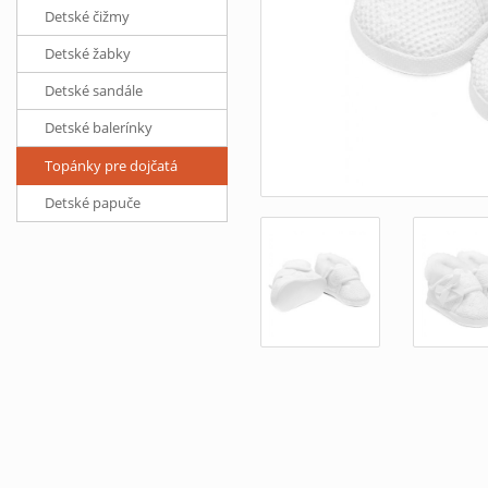
Detské čižmy
Detské žabky
Detské sandále
Detské balerínky
Topánky pre dojčatá
Detské papuče