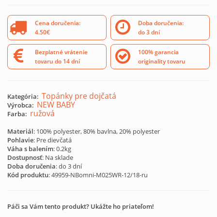
Cena doručenia:
Doba doručenia:
4.50€
do 3 dní
Bezplatné vrátenie
100% garancia
tovaru do 14 dní
originality tovaru
Topánky pre dojčatá
Kategória:
NEW BABY
Výrobca:
ružová
Farba:
Materiál
: 100% polyester, 80% bavlna, 20% polyester
Pohlavie
: Pre dievčatá
Váha s balením
: 0.2kg
Dostupnosť
: Na sklade
Doba doručenia
: do 3 dní
Kód produktu
:
49959-NBomni-M025WR-12/18-ru
Páči sa Vám tento produkt? Ukážte ho priateľom!