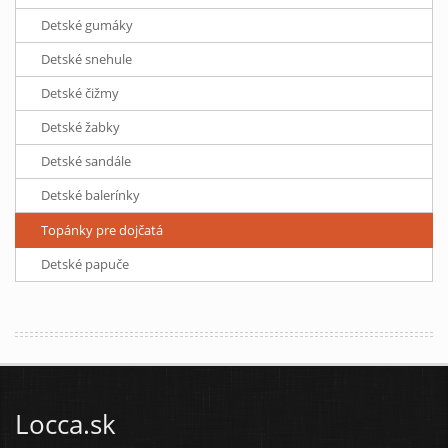
Detské gumáky
Detské snehule
Detské čižmy
Detské žabky
Detské sandále
Detské balerínky
Topánky pre dojčatá
Detské papuče
Locca.sk