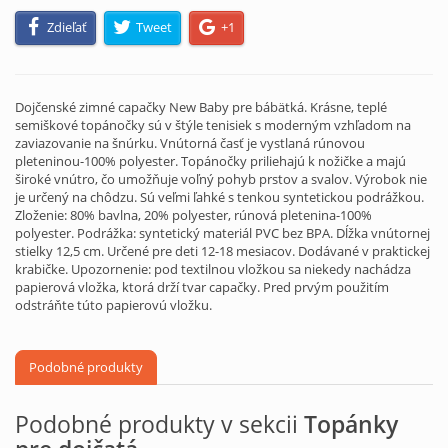
Zdieľať
Tweet
+1
Dojčenské zimné capačky New Baby pre bábätká. Krásne, teplé
semiškové topánočky sú v štýle tenisiek s moderným vzhľadom na
zaviazovanie na šnúrku. Vnútorná časť je vystlaná rúnovou
pleteninou-100% polyester. Topánočky priliehajú k nožičke a majú
široké vnútro, čo umožňuje voľný pohyb prstov a svalov. Výrobok nie
je určený na chôdzu. Sú veľmi ľahké s tenkou syntetickou podrážkou.
Zloženie: 80% bavlna, 20% polyester, rúnová pletenina-100%
polyester. Podrážka: syntetický materiál PVC bez BPA. Dĺžka vnútornej
stielky 12,5 cm. Určené pre deti 12-18 mesiacov. Dodávané v praktickej
krabičke. Upozornenie: pod textilnou vložkou sa niekedy nachádza
papierová vložka, ktorá drží tvar capačky. Pred prvým použitím
odstráňte túto papierovú vložku.
Podobné produkty
Podobné produkty v sekcii
Topánky