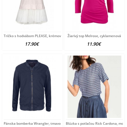
Tričko s hodvábom PLEASE, krémová
Žiarivý top Melrose, cyklamenová
17.90€
11.90€
Pánska bomberka Wrangler, tmavomodrá
Blúzka s potlačou Rick Cardona, mod