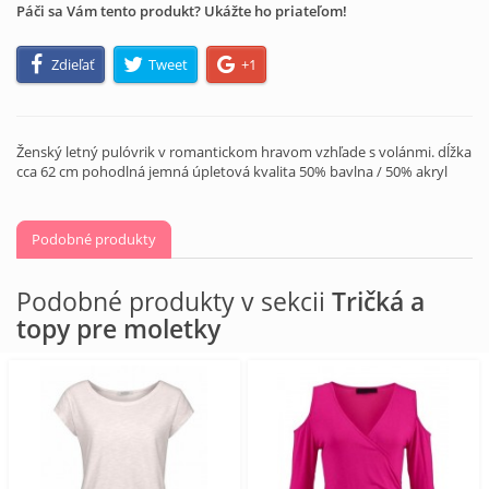
Páči sa Vám tento produkt? Ukážte ho priateľom!
Zdieľať
Tweet
+1
Ženský letný pulóvrik v romantickom hravom vzhľade s volánmi. dĺžka
cca 62 cm pohodlná jemná úpletová kvalita 50% bavlna / 50% akryl
Podobné produkty
Podobné produkty v sekcii
Tričká a
topy pre moletky