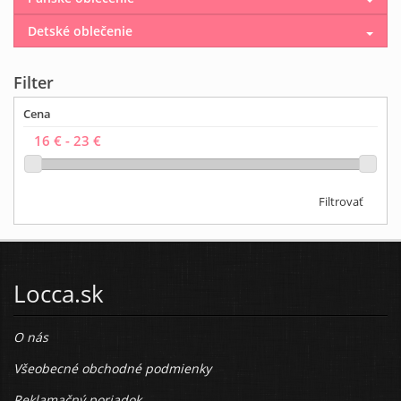
Detské oblečenie
Filter
Cena
Filtrovať
Locca.sk
O nás
Všeobecné obchodné podmienky
Reklamačný poriadok