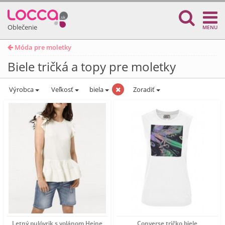
Oblečenie
MENU
Móda pre moletky
Biele tričká a topy pre moletky
Výrobca
Veľkosť
biela
Zoradiť
Letný pulóvrik s volánom Heine
Converse tričko biele