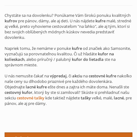
Chystáte sa na dovolenku? Ponúkame Vám širokú ponuku kvalitných
kufrov
pre pánov, dámy, ale aj deti. U nás nájdete
kufre
malé, stredné
aj veľké, preto vyhovieme cestovateľom "na ľahko", ale aj tým, ktorí si
bez svojich obľúbených módnych kúskov nevedia predstaviť
dovolenku.
Napriek tomu, že nemáme v ponuke
kufre
od značiek ako Samsonite,
vyznačujú sa porovnateľnou kvalitou. Či už hľadáte
kufor na
kolieskach
, alebo príručný / palubný
kufor do lietadla
ste na
správnom mieste.
U nás nemusíte čakať na
výpredaj
, či
akciu
na
cestovné kufre
nakoľko
naše ceny su dlhodobo priaznivé pre každého dovolenkára.
Objednajte
lacné kufre
ešte dnes a zajtra ich máte doma. Nenašli ste
cestovný kufor
, ktorý by ste si zamilovali? Skúste si prehliadnuť našu
sekciu
cestovné tašky
kde taktiež nájdete
tašky
veľké, malé,
lacné
, pre
pánov, ale aj pre dámy.