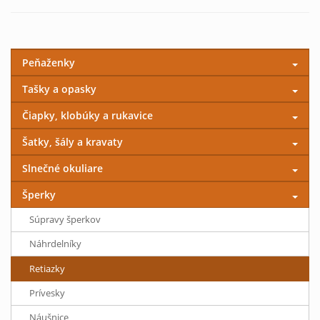
Peňaženky
Tašky a opasky
Čiapky, klobúky a rukavice
Šatky, šály a kravaty
Slnečné okuliare
Šperky
Súpravy šperkov
Náhrdelníky
Retiazky
Prívesky
Náušnice