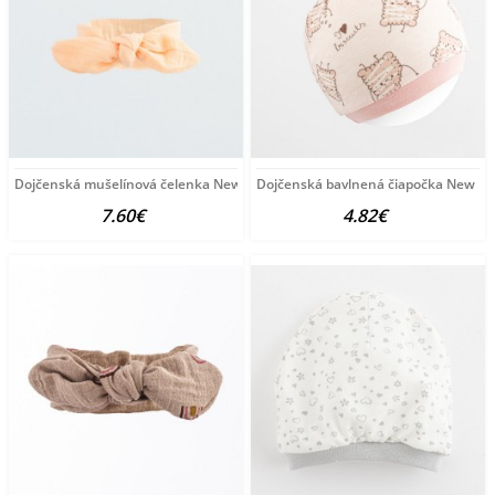
Dojčenská mušelínová čelenka New Baby Leny Peach podľa
Dojčenská bavlnená čiapočka New Bab
7.60€
4.82€