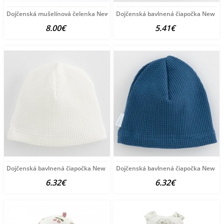
Dojčenská mušelínová čelenka New Baby Rainbow hnedá
Dojčenská bavlnená čiapočka New Bab
8.00€
5.41€
Dojčenská bavlnená čiapočka New Baby Luxury clothing
Dojčenská bavlnená čiapočka New Ba
6.32€
6.32€