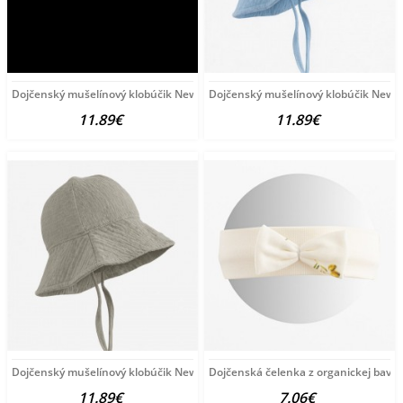
Dojčenský mušelínový klobúčik New Baby pink ružová
Dojčenský mušelínový klobúčik New 
11.89€
11.89€
Dojčenský mušelínový klobúčik New Baby linen podľa
Dojčenská čelenka z organickej bavln
11.89€
7.06€