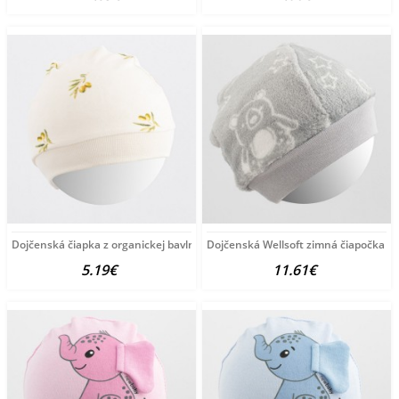
Dojčenská čiapka z organickej bavlny New Baby Olivy béžová
Dojčenská Wellsoft zimná čiapočka N
5.19€
11.61€