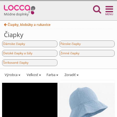
Módne doplnky
MENU
Čiapky, klobúky a rukavice
Čiapky
Dámske čiapky
Pánske čiapky
Detské čiapky a šály
Zimné čiapky
Štrikované čiapky
Výrobca
Veľkosť
Farba
Zoradiť