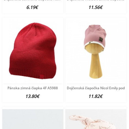
6.19€
11.56€
Pánska zimná čiapka 4F A5988
Dojčenská čiapočka Nicol Emily podľa
13.80€
11.82€