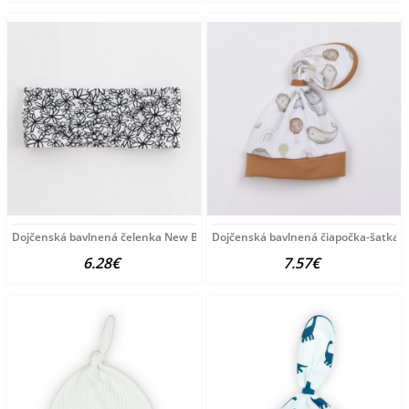
Dojčenská bavlnená čelenka New Baby Be Happy biela
Dojčenská bavlnená čiapočka-šatka Ni
6.28€
7.57€