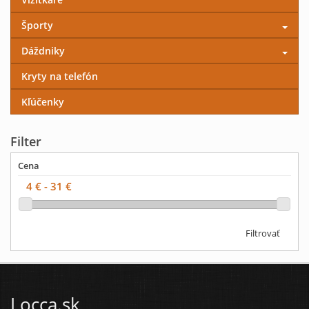
Športy
Dáždniky
Kryty na telefón
Kľúčenky
Filter
Cena
Filtrovať
Locca.sk