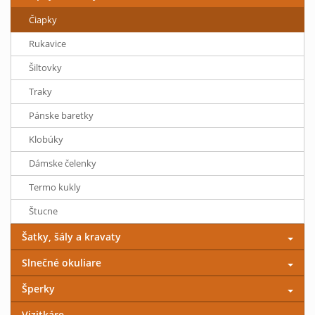
Čiapky
Rukavice
Šiltovky
Traky
Pánske baretky
Klobúky
Dámske čelenky
Termo kukly
Štucne
Šatky, šály a kravaty
Slnečné okuliare
Šperky
Vizitkáre