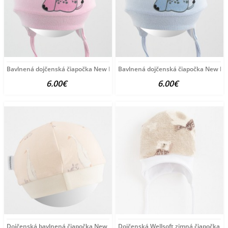
Bavlnená dojčenská čiapočka New Baby Happy Elephant
Bavlnená dojčenská čiapočka New Ba
6.00€
6.00€
Dojčenská bavlnená čiapočka New Baby Husičky béžová
Dojčenská Wellsoft zimná čiapočka N