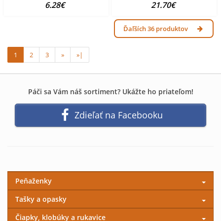
6.28€
21.70€
Ďaľších 36 produktov
1
2
3
»
»|
Páči sa Vám náš sortiment? Ukážte ho priateľom!
Zdieľať na Facebooku
Peňaženky
Tašky a opasky
Čiapky, klobúky a rukavice