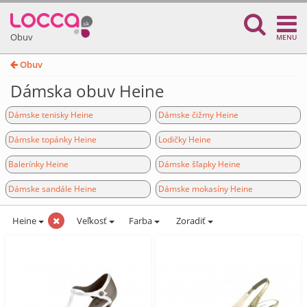
Obuv
MENU
Obuv
Dámska obuv Heine
Dámske tenisky Heine
Dámske čižmy Heine
Dámske topánky Heine
Lodičky Heine
Balerínky Heine
Dámske šľapky Heine
Dámske sandále Heine
Dámske mokasíny Heine
Heine
Veľkosť
Farba
Zoradiť