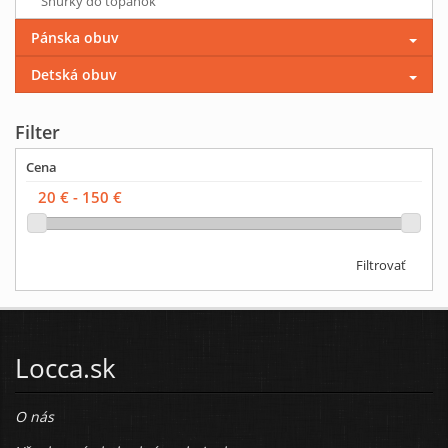
Šnúrky do topánok
Pánska obuv
Detská obuv
Filter
Cena
Filtrovať
Locca.sk
O nás