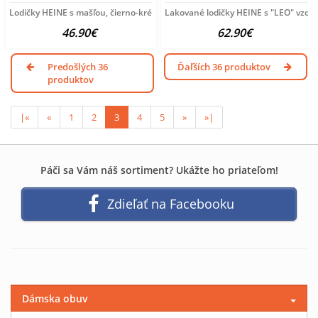
Lodičky HEINE s mašľou, čierno-krémová
Lakované lodičky HEINE s "LEO" vzor
46.90€
62.90€
Predošlých 36
Ďaľších 36 produktov
produktov
|«
«
1
2
3
4
5
»
»|
Páči sa Vám náš sortiment? Ukážte ho priateľom!
Zdieľať na Facebooku
Dámska obuv