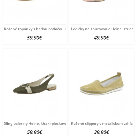
Kožené topánky s haďou potlačou Heine, červená
Lodičky na šnurovanie Heine, striebo
59.90€
49.90€
Sling baleríny Heine, khaki-piesková
Kožené slippery v metalickom vzhľade 
59.90€
39.90€