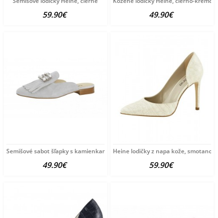
Semišové lodičky Heine, čierne
Kožené lodičky Heine, čierno-krémov
59.90€
49.90€
Semišové sabot šľapky s kamienkami Heine, svetlo sivá
Heine lodičky z napa kože, smotanov
49.90€
59.90€