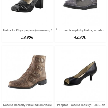
Heine lodičky s pepitovým vzorom, čierno-biele
Šnurovacie topánky Heine, strieborn
59.90€
42.90€
Kožené kozačky v krokodílom vzore Heine, sivobežová
"Peeptoe" kožené lodičky HEINE, čier