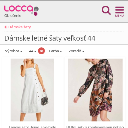
Oblečenie
MENU
Dámske šaty
Dámske letné šaty veľkosť 44
Výrobca
44
Farba
Zoradiť
Ľanové šaty Heine, sivo-biele
HEINE šaty s kombinovanou potlačou